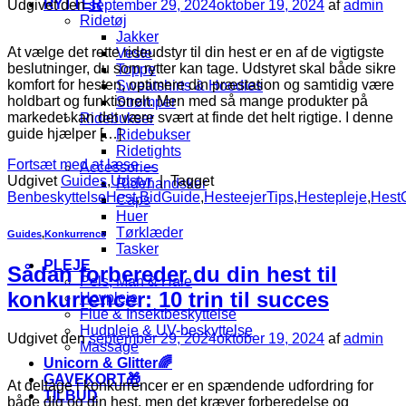
RYTTER
Udgivet den
september 29, 2024
oktober 19, 2024
af
admin
Ridetøj
Jakker
At vælge det rette rideudstyr til din hest er en af de vigtigste
Veste
beslutninger, du som rytter kan tage. Udstyret skal både sikre
Toppe
komfort for hesten, optimere din præstation og samtidig være
Sweatshirts & Hoodies
holdbart og funktionelt. Men med så mange produkter på
Strømper
markedet kan det være svært at finde det helt rigtige. I denne
Ridebukser
guide hjælper […]
Ridebukser
Ridetights
Fortsæt med at læse
→
Accessories
Udgivet
Guides
,
Udstyr
|
Tagget
Ridehandsker
BenbeskyttelseHest
,
BidGuide
,
HesteejerTips
,
Hestepleje
,
Hest
Caps
Huer
Tørklæder
Guides
,
Konkurrence
Tasker
PLEJE
Sådan forbereder du din hest til
Pels, Man & Hale
konkurrencer: 10 trin til succes
Hovpleje
Flue & Insektbeskyttelse
Hudpleje & UV-beskyttelse
Udgivet den
september 29, 2024
oktober 19, 2024
af
admin
Massage
Unicorn & Glitter🌈
GAVEKORT🎁
At deltage i konkurrencer er en spændende udfordring for
TILBUD
både dig og din hest, men det kræver forberedelse og