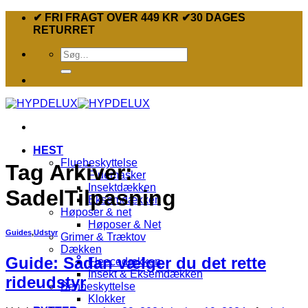
Fortsæt
✔ FRI FRAGT OVER 449 KR ✔30 DAGES
til
RETURRET
indhold
Søg
efter:
HEST
Fluebeskyttelse
Tag Arkiver:
Fluemasker
Insektdækken
SadelTilpasning
Eksemdækken
Høposer & net
Høposer & Net
Guides
,
Udstyr
Grimer & Træktov
Dækken
Guide: Sådan vælger du det rette
Fleecedækken
Insekt & Eksemdækken
rideudstyr
Benbeskyttelse
Klokker