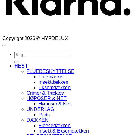
Copyright 2026 ©
HYP
DELUX
Søg
efter:
HEST
FLUEBESKYTTELSE
Fluemasker
Insektdækken
Eksemdækken
Grimer & Træktov
HØPOSER & NET
Høposer & Net
UNDERLAG
Pads
DÆKKEN
Fleecedækken
Insekt & Eksemdækken