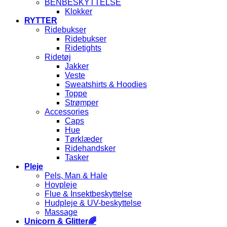
BENBESKYTTELSE
Klokker
RYTTER
Ridebukser
Ridebukser
Ridetights
Ridetøj
Jakker
Veste
Sweatshirts & Hoodies
Toppe
Strømper
Accessories
Caps
Hue
Tørklæder
Ridehandsker
Tasker
Pleje
Pels, Man & Hale
Hovpleje
Flue & Insektbeskyttelse
Hudpleje & UV-beskyttelse
Massage
Unicorn & Glitter🌈