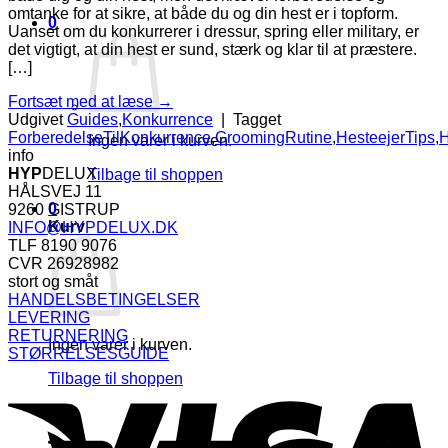
omtanke for at sikre, at både du og din hest er i topform.
0
Uanset om du konkurrerer i dressur, spring eller military, er
det vigtigt, at din hest er sund, stærk og klar til at præstere.
[…]
Fortsæt med at læse
→
Udgivet
Guides
,
Konkurrence
|
Tagget
ForberedelseTilKonkurrence
,
GroomingRutine
,
HesteejerTips
,
H
Ingen varer i kurven.
info
HYP
DELUX
Tilbage til shoppen
HÅLSVEJ 11
0
9260 GISTRUP
Kurv
INFO@HYPDELUX.DK
TLF 8190 9076
CVR 26928982
stort og småt
HANDELSBETINGELSER
LEVERING
RETURNERING
Ingen varer i kurven.
STØRRELSESGUIDE
V
Tilbage til shoppen
V