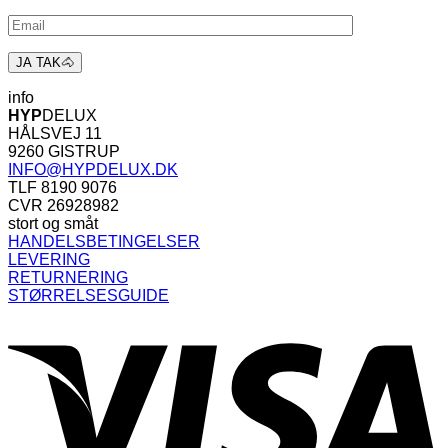
info
HYP
DELUX
HÅLSVEJ 11
9260 GISTRUP
INFO@HYPDELUX.DK
TLF 8190 9076
CVR 26928982
stort og småt
HANDELSBETINGELSER
LEVERING
RETURNERING
STØRRELSESGUIDE
V