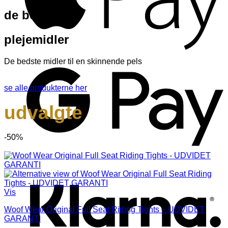
de bedste
plejemidler
G
De bedste midler til en skinnende pels
se alle produkterne her
udvalgte
-50%
K
Vis
Woof Wear Original Full Seat Riding Tights – UDVIDET
GARANTI