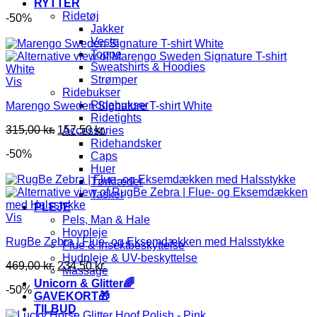
RYTTER
Ridetøj
-50%
Jakker
Veste
Toppe
Sweatshirts & Hoodies
Strømper
Vis
Ridebukser
Ridebukser
Marengo Sweden Signature T-shirt White
Ridetights
Den
Den
315,00
kr.
157,50
kr.
Accessories
oprindelige
aktuelle
Ridehandsker
-50%
pris
pris
Caps
var:
er:
Huer
315,00 kr..
157,50 kr..
Tørklæder
Tasker
PLEJE
Vis
Pels, Man & Hale
Hovpleje
RugBe Zebra | Flue- og Eksemdækken med Halsstykke
Flue & Insektbeskyttelse
Hudpleje & UV-beskyttelse
Den
Den
469,00
kr.
234,50
kr.
Massage
oprindelige
aktuelle
Unicorn & Glitter🌈
-50%
pris
pris
GAVEKORT🎁
var:
er:
TILBUD
469,00 kr..
234,50 kr..