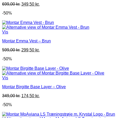
Den
Den
699,00
kr.
349,50
kr.
oprindelige
aktuelle
-50%
pris
pris
var:
er:
699,00 kr..
349,50 kr..
Vis
Montar Emma Vest – Brun
Den
Den
599,00
kr.
299,50
kr.
oprindelige
aktuelle
-50%
pris
pris
var:
er:
599,00 kr..
299,50 kr..
Vis
Montar Birgitte Base Layer – Olive
Den
Den
349,00
kr.
174,50
kr.
oprindelige
aktuelle
-50%
pris
pris
var:
er:
349,00 kr..
174,50 kr..