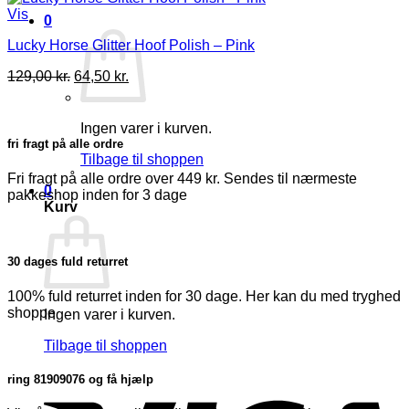
Vis
0
Lucky Horse Glitter Hoof Polish – Pink
Den
Den
129,00
kr.
64,50
kr.
oprindelige
aktuelle
pris
pris
var:
er:
Ingen varer i kurven.
129,00 kr..
64,50 kr..
fri fragt på alle ordre
Tilbage til shoppen
Fri fragt på alle ordre over 449 kr. Sendes til nærmeste
0
pakkeshop inden for 3 dage
Kurv
30 dages fuld returret
100% fuld returret inden for 30 dage. Her kan du med tryghed
shoppe
Ingen varer i kurven.
Tilbage til shoppen
V
ring 81909076 og få hjælp