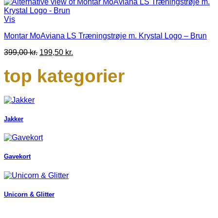
Vis
Montar MoAviana LS Træningstrøje m. Krystal Logo – Brun
Den
Den
399,00
kr.
199,50
kr.
oprindelige
aktuelle
pris
pris
top kategorier
var:
er:
399,00 kr..
199,50 kr..
Jakker
Gavekort
Unicorn & Glitter