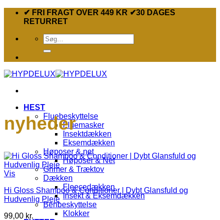
Fortsæt
✔ FRI FRAGT OVER 449 KR ✔30 DAGES
til
RETURRET
indhold
Søg
efter:
HEST
Fluebeskyttelse
nyheder
Fluemasker
Insektdækken
Eksemdækken
Høposer & net
Høposer & Net
Grimer & Træktov
Vis
Dækken
Fleecedækken
Hi Gloss Shampoo & Conditioner | Dybt Glansfuld og
Insekt & Eksemdækken
Hudvenlig Pleje
Benbeskyttelse
Klokker
99,00
kr.