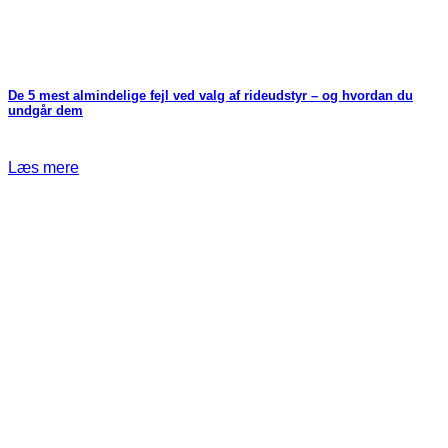
De 5 mest almindelige fejl ved valg af rideudstyr – og hvordan du
undgår dem
Læs mere