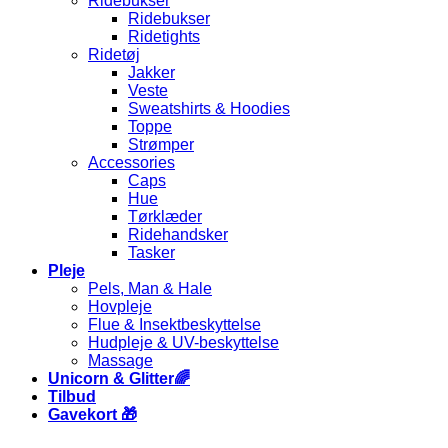
Ridebukser
Ridebukser
Ridetights
Ridetøj
Jakker
Veste
Sweatshirts & Hoodies
Toppe
Strømper
Accessories
Caps
Hue
Tørklæder
Ridehandsker
Tasker
Pleje
Pels, Man & Hale
Hovpleje
Flue & Insektbeskyttelse
Hudpleje & UV-beskyttelse
Massage
Unicorn & Glitter🌈
Tilbud
Gavekort 🎁