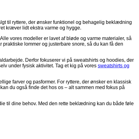
lgt til ryttere, der ønsker funktionel og behagelig beklædning
jret kræver lidt ekstra varme og hygge.
 Alle vores modeller er lavet af bløde og varme materialer, så
ar praktiske lommer og justerbare snore, så du kan få den
taldarbejde. Derfor fokuserer vi på sweatshirts og hoodies, der
lv under fysisk aktivitet. Tag et kig på vores
sweatshirts og
llige farver og pasformer. For ryttere, der ønsker en klassisk
jer, kan du også finde det hos os – alt sammen med fokus på
oodie til dine behov. Med den rette beklædning kan du både føle
V