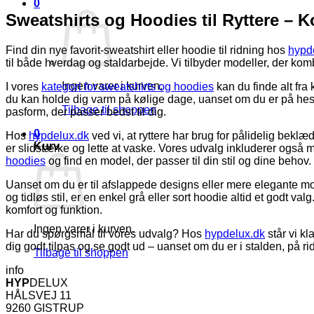
0
pris
pris
Sweatshirts og Hoodies til Ryttere – K
var:
er:
525,00 kr..
262,50 kr..
Find din nye favorit-sweatshirt eller hoodie til ridning hos
hypd
til både hverdag og staldarbejde. Vi tilbyder modeller, der komb
Ingen varer i kurven.
I vores
kategori for sweatshirts og hoodies
kan du finde alt fra
du kan holde dig varm på kølige dage, uanset om du er på heste
Tilbage til shoppen
pasform, der passer bedst til dig.
0
Hos
hypdelux.dk
ved vi, at ryttere har brug for pålidelig bekl
Kurv
er slidstærke og lette at vaske. Vores udvalg inkluderer også mo
hoodies
og find en model, der passer til din stil og dine behov.
Uanset om du er til afslappede designs eller mere elegante mo
og tidløs stil, er en enkel grå eller sort hoodie altid et godt 
komfort og funktion.
Ingen varer i kurven.
Har du spørgsmål til vores udvalg? Hos
hypdelux.dk
står vi kl
dig godt tilpas og se godt ud – uanset om du er i stalden, på ri
Tilbage til shoppen
info
HYP
DELUX
HÅLSVEJ 11
9260 GISTRUP