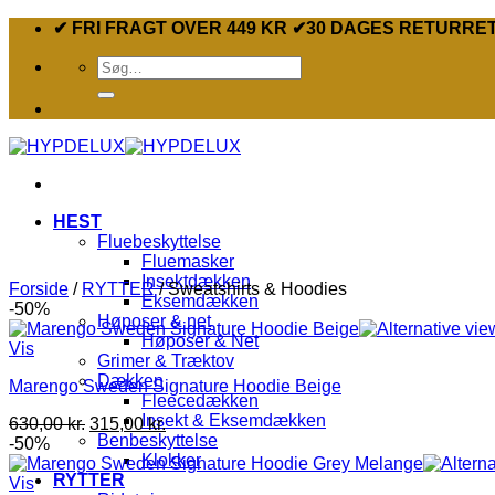
Fortsæt
✔ FRI FRAGT OVER 449 KR ✔30 DAGES RETURRE
til
Søg
indhold
efter:
HEST
Fluebeskyttelse
Fluemasker
Insektdækken
Forside
/
RYTTER
/
Sweatshirts & Hoodies
Eksemdækken
-50%
Høposer & net
Høposer & Net
Vis
Grimer & Træktov
Dækken
Marengo Sweden Signature Hoodie Beige
Fleecedækken
Insekt & Eksemdækken
Den
Den
630,00
kr.
315,00
kr.
Benbeskyttelse
oprindelige
aktuelle
-50%
Klokker
pris
pris
RYTTER
var:
er:
Vis