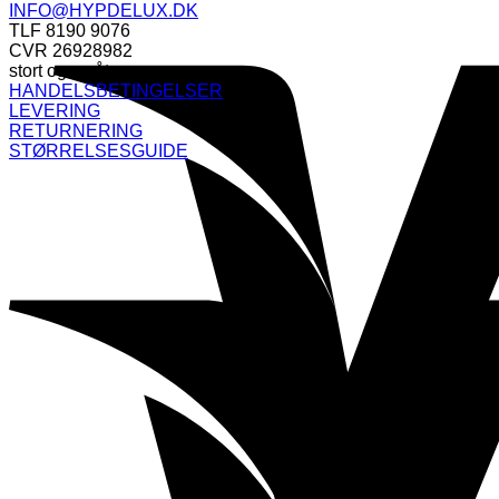
INFO@HYPDELUX.DK
TLF 8190 9076
CVR 26928982
stort og småt
HANDELSBETINGELSER
LEVERING
RETURNERING
STØRRELSESGUIDE