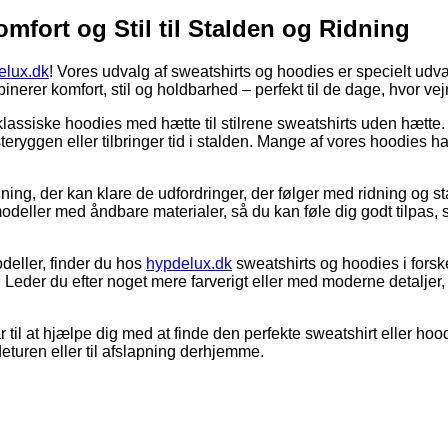
omfort og Stil til Stalden og Ridning
elux.dk
! Vores udvalg af sweatshirts og hoodies er specielt udva
inerer komfort, stil og holdbarhed – perfekt til de dage, hvor ve
 klassiske hoodies med hætte til stilrene sweatshirts uden hætte.
ryggen eller tilbringer tid i stalden. Mange af vores hoodies h
ædning, der kan klare de udfordringer, der følger med ridning og s
deller med åndbare materialer, så du kan føle dig godt tilpas, se
deller, finder du hos
hypdelux.dk
sweatshirts og hoodies i forske
valg. Leder du efter noget mere farverigt eller med moderne detal
ar til at hjælpe dig med at finde den perfekte sweatshirt eller h
deturen eller til afslapning derhjemme.