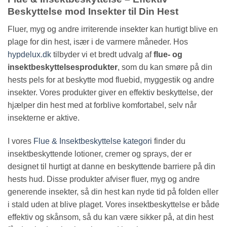
Beskyttelse mod Insekter til Din Hest
Fluer, myg og andre irriterende insekter kan hurtigt blive en
plage for din hest, især i de varmere måneder. Hos
hypdelux.dk
tilbyder vi et bredt udvalg af
flue- og
insektbeskyttelsesprodukter
, som du kan smøre på din
hests pels for at beskytte mod fluebid, myggestik og andre
insekter. Vores produkter giver en effektiv beskyttelse, der
hjælper din hest med at forblive komfortabel, selv når
insekterne er aktive.
I vores
Flue & Insektbeskyttelse kategori
finder du
insektbeskyttende lotioner, cremer og sprays, der er
designet til hurtigt at danne en beskyttende barriere på din
hests hud. Disse produkter afviser fluer, myg og andre
generende insekter, så din hest kan nyde tid på folden eller
i stald uden at blive plaget. Vores insektbeskyttelse er både
effektiv og skånsom, så du kan være sikker på, at din hest