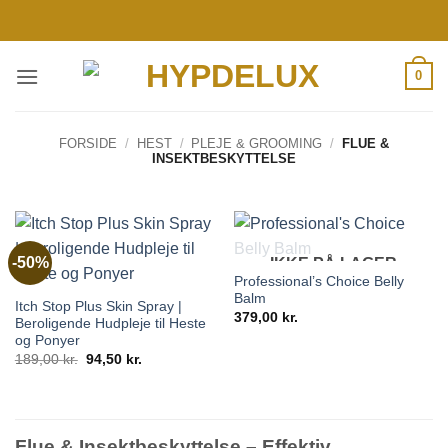
Fortsæt
til
indhold
0
FORSIDE
/
HEST
/
PLEJE & GROOMING
/
FLUE &
INSEKTBESKYTTELSE
-50%
IKKE PÅ LAGER
Professional’s Choice Belly
Balm
Itch Stop Plus Skin Spray |
379,00
kr.
Beroligende Hudpleje til Heste
og Ponyer
Den
Den
189,00
kr.
94,50
kr.
oprindelige
aktuelle
pris
pris
var:
er:
189,00 kr..
94,50 kr..
Flue & Insektbeskyttelse – Effektiv