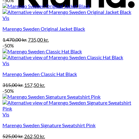
-50%
pris
pris
var:
er:
1.050,00 kr..
525,00 kr..
Vis
Marengo Sweden Original Jacket Black
Den
Den
1.470,00
kr.
735,00
kr.
oprindelige
aktuelle
-50%
pris
pris
var:
er:
1.470,00 kr..
735,00 kr..
Vis
Marengo Sweden Classic Hat Black
Den
Den
315,00
kr.
157,50
kr.
oprindelige
aktuelle
-50%
pris
pris
var:
er:
315,00 kr..
157,50 kr..
Vis
Marengo Sweden Signature Sweatshirt Pink
Den
Den
525,00
kr.
262,50
kr.