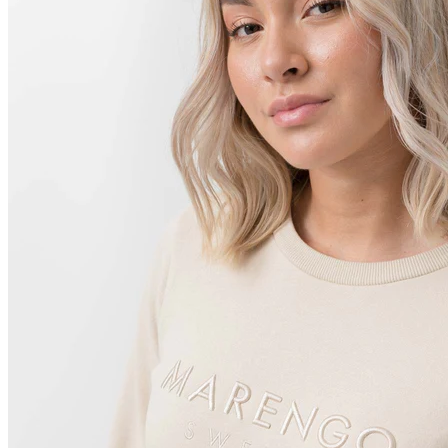
RYTTER
Ridetøj
Jakker
Veste
Toppe
Sweatshirts & Hoodies
Strømper
Ridebukser
Ridebukser
Ridetights
Accessories
Ridehandsker
Caps
Huer
Tørklæder
Tasker
PLEJE
Pels, Man & Hale
Hovpleje
Flue & Insektbeskyttelse
Hudpleje & UV-beskyttelse
Massage
Unicorn & Glitter🌈
GAVEKORT🎁