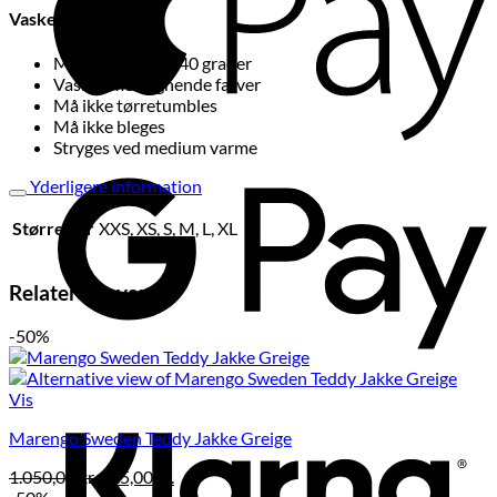
Vaske Guide:
Maskinvask ved 40 grader
Vaskes med lignende farver
Må ikke tørretumbles
Må ikke bleges
Stryges ved medium varme
G
P
Yderligere information
Størrelser
XXS, XS, S, M, L, XL
Relaterede varer
-50%
K
Vis
Marengo Sweden Teddy Jakke Greige
Den
Den
1.050,00
kr.
525,00
kr.
oprindelige
aktuelle