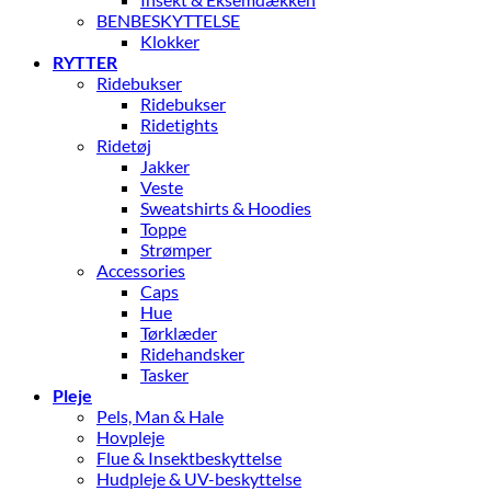
BENBESKYTTELSE
Klokker
RYTTER
Ridebukser
Ridebukser
Ridetights
Ridetøj
Jakker
Veste
Sweatshirts & Hoodies
Toppe
Strømper
Accessories
Caps
Hue
Tørklæder
Ridehandsker
Tasker
Pleje
Pels, Man & Hale
Hovpleje
Flue & Insektbeskyttelse
Hudpleje & UV-beskyttelse