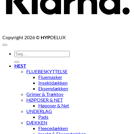
Copyright 2026 ©
HYP
DELUX
Søg
efter:
HEST
FLUEBESKYTTELSE
Fluemasker
Insektdækken
Eksemdækken
Grimer & Træktov
HØPOSER & NET
Høposer & Net
UNDERLAG
Pads
DÆKKEN
Fleecedækken
Insekt & Eksemdækken