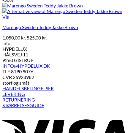
pris
pris
var:
er:
680,00 kr..
340,00 kr..
Vis
Marengo Sweden Teddy Jakke Brown
Den
Den
1.050,00
kr.
525,00
kr.
oprindelige
aktuelle
info
pris
pris
HYP
DELUX
var:
er:
HÅLSVEJ 11
1.050,00 kr..
525,00 kr..
9260 GISTRUP
INFO@HYPDELUX.DK
TLF 8190 9076
CVR 26928982
stort og småt
HANDELSBETINGELSER
LEVERING
RETURNERING
STØRRELSESGUIDE
V