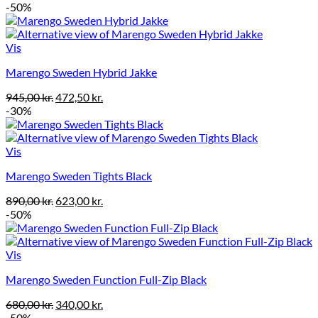
oprindelige
aktuelle
-50%
pris
pris
var:
er:
525,00 kr..
262,50 kr..
Vis
Marengo Sweden Hybrid Jakke
Den
Den
945,00
kr.
472,50
kr.
oprindelige
aktuelle
-30%
pris
pris
var:
er:
945,00 kr..
472,50 kr..
Vis
Marengo Sweden Tights Black
Den
Den
890,00
kr.
623,00
kr.
oprindelige
aktuelle
-50%
pris
pris
var:
er:
890,00 kr..
623,00 kr..
Vis
Marengo Sweden Function Full-Zip Black
Den
Den
680,00
kr.
340,00
kr.
oprindelige
aktuelle
-50%