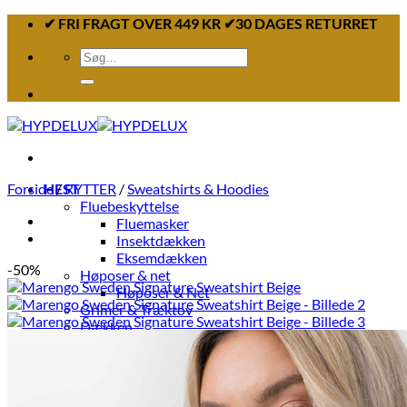
Fortsæt
✔ FRI FRAGT OVER 449 KR ✔30 DAGES RETURRET
til
Søg
indhold
efter:
Forside
HEST
/
RYTTER
/
Sweatshirts & Hoodies
Fluebeskyttelse
Fluemasker
Insektdækken
Eksemdækken
-50%
Høposer & net
Høposer & Net
Grimer & Træktov
Dækken
Fleecedækken
Insekt & Eksemdækken
Benbeskyttelse
Klokker