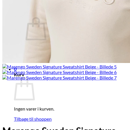
TILBUD
0
Ingen varer i kurven.
Tilbage til shoppen
0
Kurv
Ingen varer i kurven.
Tilbage til shoppen
V