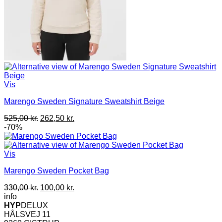
Vis
Marengo Sweden Signature Sweatshirt Beige
Den
Den
525,00
kr.
262,50
kr.
oprindelige
aktuelle
-70%
pris
pris
var:
er:
525,00 kr..
262,50 kr..
Vis
Marengo Sweden Pocket Bag
Den
Den
330,00
kr.
100,00
kr.
oprindelige
aktuelle
info
pris
pris
HYP
DELUX
var:
er:
HÅLSVEJ 11