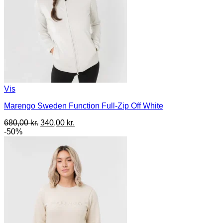
Vis
Marengo Sweden Function Full-Zip Off White
Den
Den
680,00
kr.
340,00
kr.
oprindelige
aktuelle
-50%
pris
pris
var:
er:
680,00 kr..
340,00 kr..