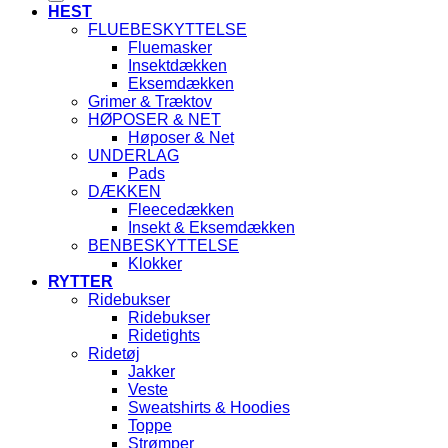
HEST
FLUEBESKYTTELSE
Fluemasker
Insektdækken
Eksemdækken
Grimer & Træktov
HØPOSER & NET
Høposer & Net
UNDERLAG
Pads
DÆKKEN
Fleecedækken
Insekt & Eksemdækken
BENBESKYTTELSE
Klokker
RYTTER
Ridebukser
Ridebukser
Ridetights
Ridetøj
Jakker
Veste
Sweatshirts & Hoodies
Toppe
Strømper