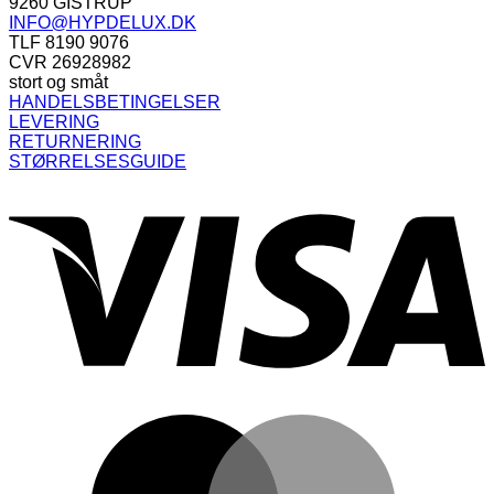
330,00 kr..
100,00 kr..
9260 GISTRUP
INFO@HYPDELUX.DK
TLF 8190 9076
CVR 26928982
stort og småt
HANDELSBETINGELSER
LEVERING
RETURNERING
STØRRELSESGUIDE
V
M