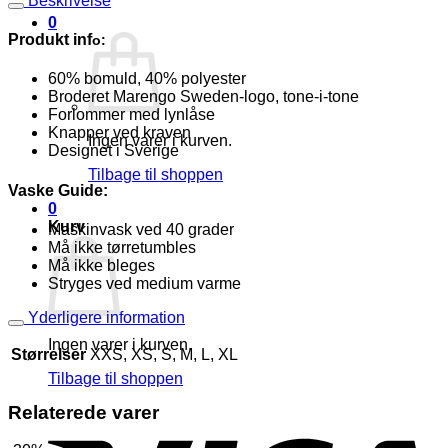
Beskrivelse
Hoodie
0
Beige
Produkt inf
o:
antal
60% bomuld, 40% polyester
Broderet Marengo Sweden-logo, tone-i-tone
Forlommer med lynlåse
Knapper ved kraven
Ingen varer i kurven.
Designet i Sverige
Tilbage til shoppen
Vaske Guide:
0
Kurv
Maskinvask ved 40 grader
Må ikke tørretumbles
Må ikke bleges
Stryges ved medium varme
Yderligere information
Ingen varer i kurven.
Størrelser
XXS, XS, S, M, L, XL
Tilbage til shoppen
Relaterede varer
V