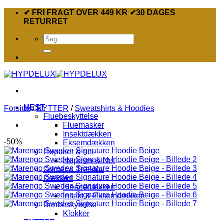
Fortsæt
✔ FRI FRAGT OVER 449 KR ✔30 DAGES
til
RETURRET
indhold
Søg
efter:
HEST
Forside
/
RYTTER
/
Sweatshirts & Hoodies
Fluebeskyttelse
Fluemasker
Insektdækken
-50%
Eksemdækken
Høposer & net
Høposer & Net
Grimer & Træktov
Dækken
Fleecedækken
Insekt & Eksemdækken
Benbeskyttelse
Klokker