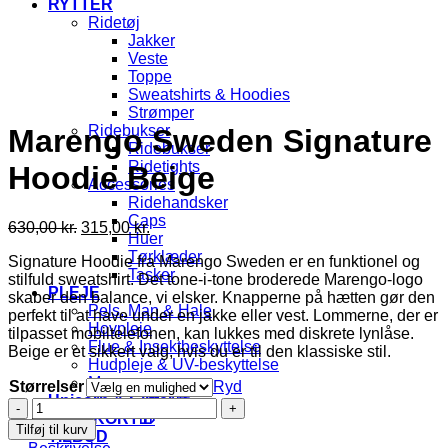
RYTTER
Ridetøj
Jakker
Veste
Toppe
Sweatshirts & Hoodies
Strømper
Ridebukser
Marengo Sweden Signature
Ridebukser
Ridetights
Hoodie Beige
Accessories
Ridehandsker
Caps
Den
Den
630,00
kr.
315,00
kr.
Huer
oprindelige
aktuelle
Tørklæder
Signature Hoodie fra Marengo Sweden er en funktionel og
pris
pris
Tasker
stilfuld sweatshirt. Det tone-i-tone broderede Marengo-logo
var:
er:
PLEJE
skaber den balance, vi elsker. Knapperne på hætten gør den
630,00 kr..
315,00 kr..
Pels, Man & Hale
perfekt til at have under en jakke eller vest. Lommerne, der er
Hovpleje
tilpasset mobiltelefonen, kan lukkes med diskrete lynlåse.
Flue & Insektbeskyttelse
Beige er et sikkert valg, hvis du er til den klassiske stil.
Hudpleje & UV-beskyttelse
Massage
Størrelser
Ryd
Unicorn & Glitter🌈
Marengo
GAVEKORT🎁
Sweden
Tilføj til kurv
TILBUD
Signature