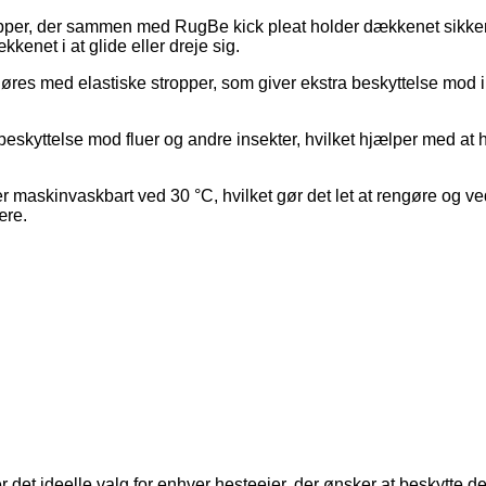
per, der sammen med RugBe kick pleat holder dækkenet sikkert 
kenet i at glide eller dreje sig.
es med elastiske stropper, som giver ekstra beskyttelse mod ins
skyttelse mod fluer og andre insekter, hvilket hjælper med at hol
skinvaskbart ved 30 °C, hvilket gør det let at rengøre og vedl
ære.
det ideelle valg for enhver hesteejer, der ønsker at beskytt