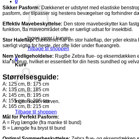
0
Sikker Pasform:
Dækkenet er udstyret med elastiske benstrop
pasform, der tilpasser sig hestens bevægelser og forhindrer dæk
Effektiv Mavebeskyttelse:
Den store mavebeskytter kan fastgør
funktion, da maveområdet ofte er særligt udsat for insektbid.
Ingen varer i kurven.
Stor Haleflap:
Dækkenet har en stor haleflap, der yder ekstra be
særligt vigtig for heste, der ofte lider under flueangreb.
Tilbage til shoppen
Nem Vedligeholdelse:
RugBe Zebra flue- og eksemdækken er ma
0
klar til brug, hvilket er essentielt for din hests sundhed og velv
Kurv
Størrelsesguide:
A: 125 cm, B: 175 cm
A: 135 cm, B: 185 cm
A: 145 cm, B: 195 cm
A: 155 cm, B: 205 cm
Ingen varer i kurven.
A: 165 cm, B: 215 cm
Tilbage til shoppen
Mål for Perfekt Pasform:
A = Ryg længde (fra manke til bund)
B = Længde fra bryst til bund
Optimal Sommerbeskyttelse:
Zebra flue- og eksemdækken er 