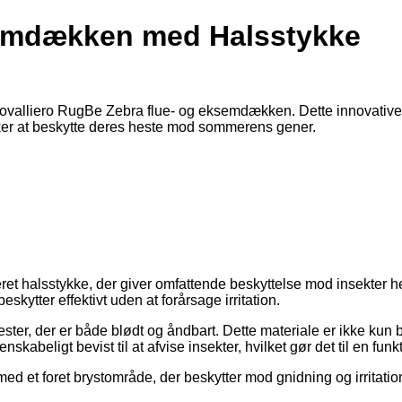
semdækken med Halsstykke
d Covalliero RugBe Zebra flue- og eksemdækken. Dette innovative
 ønsker at beskytte deres heste mod sommerens gener.
et halsstykke, der giver omfattende beskyttelse mod insekter he
eskytter effektivt uden at forårsage irritation.
ster, der er både blødt og åndbart. Dette materiale er ikke kun
abeligt bevist til at afvise insekter, hvilket gør det til en funkt
d et foret brystområde, der beskytter mod gnidning og irritation.