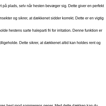
på plads, selv når hesten bevæger sig. Dette giver en perfekt
ekter og sikrer, at dækkenet sidder korrekt. Dette er en vigtig
de hestens sarte haleparti fri for irritation. Denne funktion er
igeholde. Dette sikrer, at dækkenet altid kan holdes rent og
V
e deres hest mod sommerens gener. Med dette dækken kan du