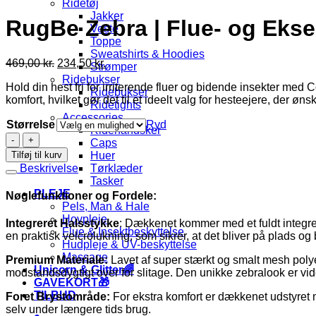
Ridetøj
Jakker
RugBe Zebra | Flue- og Ek
Veste
Toppe
Sweatshirts & Hoodies
Den
Den
469,00
kr.
234,50
kr.
Strømper
oprindelige
aktuelle
Ridebukser
Hold din hest fri for irriterende fluer og bidende insekter me
pris
pris
Ridebukser
komfort, hvilket gør det til et ideelt valg for hesteejere, der
var:
er:
Ridetights
469,00 kr..
234,50 kr..
Accessories
Størrelse
Ryd
Ridehandsker
RugBe
Caps
Zebra
Tilføj til kurv
Huer
|
Beskrivelse
Tørklæder
Flue-
Tasker
og
PLEJE
Nøglefunktioner og Fordele:
Eksemdækken
Pels, Man & Hale
med
Hovpleje
Integreret Halsstykke
: Dækkenet kommer med et fuldt integrer
Halsstykke
Flue & Insektbeskyttelse
en praktisk velcrolukning, som sikrer, at det bliver på plads og b
antal
Hudpleje & UV-beskyttelse
Massage
Premium Materiale:
Lavet af super stærkt og smalt mesh polye
Unicorn & Glitter🌈
modstandsdygtigt over for slitage. Den unikke zebralook er vidensk
GAVEKORT🎁
TILBUD
Foret Brystområde:
For ekstra komfort er dækkenet udstyret me
selv under længere tids brug.