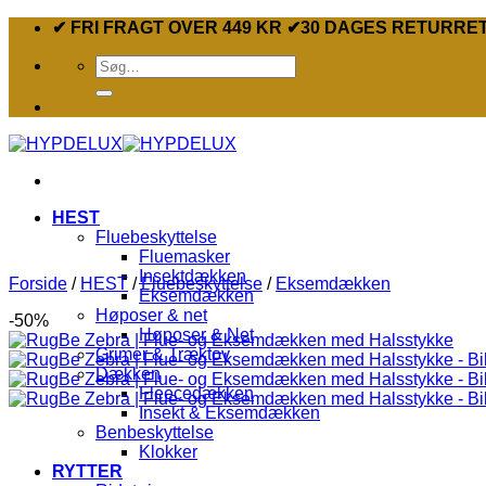
Fortsæt
✔ FRI FRAGT OVER 449 KR ✔30 DAGES RETURRE
til
Søg
indhold
efter:
HEST
Fluebeskyttelse
Fluemasker
Insektdækken
Forside
/
HEST
/
Fluebeskyttelse
/
Eksemdækken
Eksemdækken
Høposer & net
-50%
Høposer & Net
Grimer & Træktov
Dækken
Fleecedækken
Insekt & Eksemdækken
Benbeskyttelse
Klokker
RYTTER