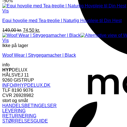
-50%
Vis
Equi hovolie med Tea-treolie | Naturlig Hovpleje til Din Hest
Den
Den
149,00
kr.
74,50
kr.
oprindelige
aktuelle
pris
pris
Vis
var:
er:
Ikke på lager
149,00 kr..
74,50 kr..
Woof Wear | Strygegamacher | Black
info
HYP
DELUX
HÅLSVEJ 11
9260 GISTRUP
INFO@HYPDELUX.DK
TLF 8190 9076
CVR 26928982
stort og småt
HANDELSBETINGELSER
LEVERING
RETURNERING
STØRRELSESGUIDE