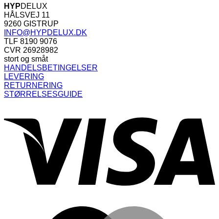
HYP
DELUX
HÅLSVEJ 11
9260 GISTRUP
INFO@HYPDELUX.DK
TLF 8190 9076
CVR 26928982
stort og småt
HANDELSBETINGELSER
LEVERING
RETURNERING
STØRRELSESGUIDE
V
M