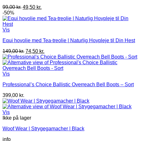
Den
Den
99,00
kr.
49,50
kr.
oprindelige
aktuelle
-50%
pris
pris
var:
er:
99,00 kr..
49,50 kr..
Vis
Equi hovolie med Tea-treolie | Naturlig Hovpleje til Din Hest
Den
Den
149,00
kr.
74,50
kr.
oprindelige
aktuelle
pris
pris
var:
er:
149,00 kr..
74,50 kr..
Vis
Professional’s Choice Ballistic Overreach Bell Boots – Sort
399,00
kr.
Vis
Ikke på lager
Woof Wear | Strygegamacher | Black
info