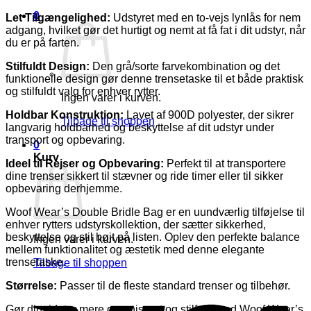
0
Let Tilgængelighed:
Udstyret med en to-vejs lynlås for nem
adgang, hvilket gør det hurtigt og nemt at få fat i dit udstyr, når
du er på farten.
Stilfuldt Design:
Den grå/sorte farvekombination og det
funktionelle design gør denne trensetaske til et både praktisk
og stilfuldt valg for enhver rytter.
Ingen varer i kurven.
Holdbar Konstruktion:
Lavet af 900D polyester, der sikrer
Tilbage til shoppen
langvarig holdbarhed og beskyttelse af dit udstyr under
transport og opbevaring.
0
Kurv
Ideel til Rejser og Opbevaring:
Perfekt til at transportere
dine trenser sikkert til stævner og ride timer eller til sikker
opbevaring derhjemme.
Woof Wear’s Double Bridle Bag er en uundværlig tilføjelse til
enhver rytters udstyrskollektion, der sætter sikkerhed,
beskyttelse og stil højt på listen. Oplev den perfekte balance
Ingen varer i kurven.
mellem funktionalitet og æstetik med denne elegante
trensetaske.
Tilbage til shoppen
Størrelse:
Passer til de fleste standard trenser og tilbehør.
V
Gør din ridetur mere organiseret og stilfuld med Woof Wear’s