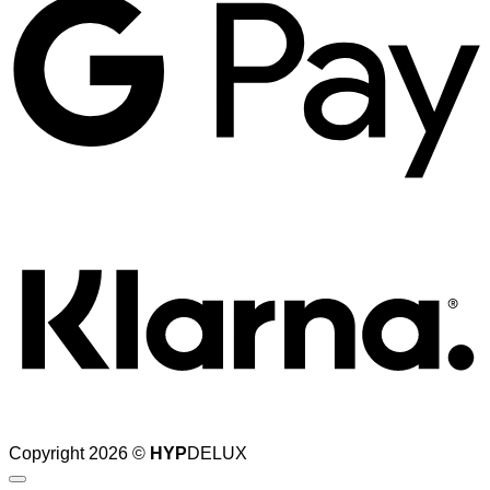
K
Copyright 2026 ©
HYP
DELUX