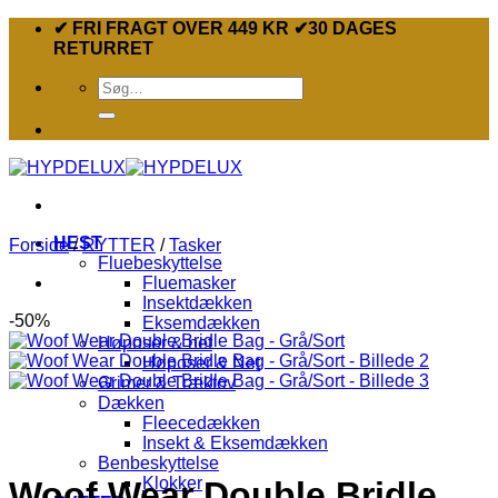
Fortsæt
✔ FRI FRAGT OVER 449 KR ✔30 DAGES
til
RETURRET
indhold
Søg
efter:
HEST
Forside
/
RYTTER
/
Tasker
Fluebeskyttelse
Fluemasker
Insektdækken
-50%
Eksemdækken
Høposer & net
Høposer & Net
Grimer & Træktov
Dækken
Fleecedækken
Insekt & Eksemdækken
Benbeskyttelse
Klokker
Woof Wear Double Bridle