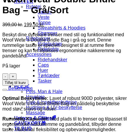
RYTTER
Ridetøj
Bag – Grå/Sort
Jakker
Veste
Toppe
Den
Den
399,00
kr.
199,50
kr.
Sweatshirts & Hoodies
oprindelige
aktuelle
Strømper
Beskyt dine dyrebare trenser med stil og funktionalitet med
pris
pris
Ridebukser
Woof Wear’s Double Bridle Bag i grå og sort. Denne
var:
er:
Ridebukser
rummelige taske er specielt designet til at rumme flere
399,00 kr..
199,50 kr..
Ridetights
trenser og kan let tilpasses ergonomiske nakkeremme og
Accessories
pandebånd.
Ridehandsker
Caps
På lager
Huer
Woof
Tørklæder
Wear
Tasker
Tilføj til kurv
Double
PLEJE
Beskrivelse
Bridle
Pels, Man & Hale
Bag
Hovpleje
Optimal Beskyttelse:
Lavet af robust 900D polyester, sikrer
-
Flue & Insektbeskyttelse
Woof Wear’s Double Bridle Bag en pålidelig beskyttelse
Grå/Sort
Hudpleje & UV-beskyttelse
mod støv, snavs og ridser.
antal
Massage
Unicorn & Glitter🌈
Rummelig Kapacitet:
Med plads til to trenser og tilpasset til
GAVEKORT🎁
ergonomiske nakkeremme og pandebånd, tilbyder denne
TILBUD
taske maksimal fleksibilitet og opbevaringsmuligheder.