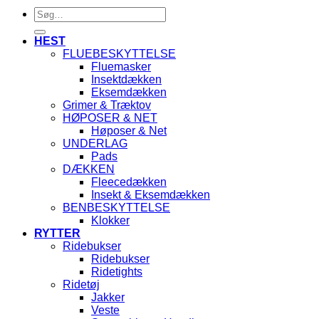
Søg
efter:
HEST
FLUEBESKYTTELSE
Fluemasker
Insektdækken
Eksemdækken
Grimer & Træktov
HØPOSER & NET
Høposer & Net
UNDERLAG
Pads
DÆKKEN
Fleecedækken
Insekt & Eksemdækken
BENBESKYTTELSE
Klokker
RYTTER
Ridebukser
Ridebukser
Ridetights
Ridetøj
Jakker
Veste