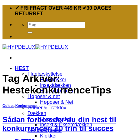
Fortsæt
✔ FRI FRAGT OVER 449 KR ✔30 DAGES
til
RETURRET
indhold
Søg
efter:
HEST
Fluebeskyttelse
Tag Arkiver:
Fluemasker
Insektdækken
HestekonkurrenceTips
Eksemdækken
Høposer & net
Høposer & Net
Guides
,
Konkurrence
Grimer & Træktov
Dækken
Sådan forbereder du din hest til
Fleecedækken
Insekt & Eksemdækken
konkurrencer: 10 trin til succes
Benbeskyttelse
Klokker