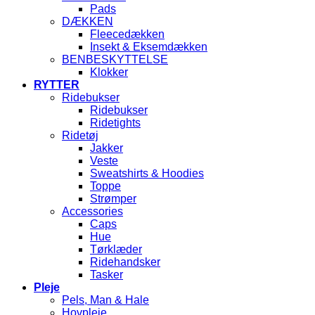
Pads
DÆKKEN
Fleecedækken
Insekt & Eksemdækken
BENBESKYTTELSE
Klokker
RYTTER
Ridebukser
Ridebukser
Ridetights
Ridetøj
Jakker
Veste
Sweatshirts & Hoodies
Toppe
Strømper
Accessories
Caps
Hue
Tørklæder
Ridehandsker
Tasker
Pleje
Pels, Man & Hale
Hovpleje