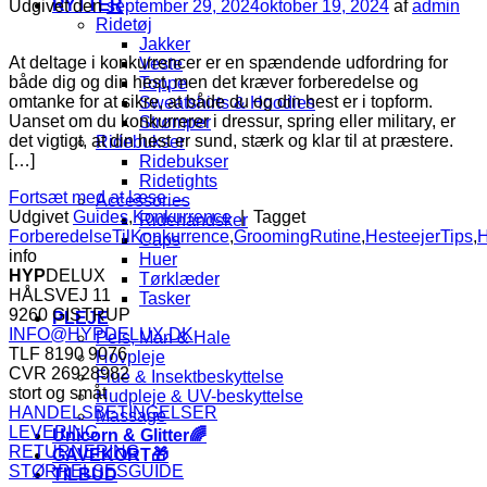
RYTTER
Udgivet den
september 29, 2024
oktober 19, 2024
af
admin
Ridetøj
Jakker
At deltage i konkurrencer er en spændende udfordring for
Veste
både dig og din hest, men det kræver forberedelse og
Toppe
omtanke for at sikre, at både du og din hest er i topform.
Sweatshirts & Hoodies
Uanset om du konkurrerer i dressur, spring eller military, er
Strømper
det vigtigt, at din hest er sund, stærk og klar til at præstere.
Ridebukser
[…]
Ridebukser
Ridetights
Fortsæt med at læse
→
Accessories
Udgivet
Guides
,
Konkurrence
|
Tagget
Ridehandsker
ForberedelseTilKonkurrence
,
GroomingRutine
,
HesteejerTips
,
H
Caps
info
Huer
HYP
DELUX
Tørklæder
HÅLSVEJ 11
Tasker
9260 GISTRUP
PLEJE
INFO@HYPDELUX.DK
Pels, Man & Hale
TLF 8190 9076
Hovpleje
CVR 26928982
Flue & Insektbeskyttelse
stort og småt
Hudpleje & UV-beskyttelse
HANDELSBETINGELSER
Massage
LEVERING
Unicorn & Glitter🌈
RETURNERING
GAVEKORT🎁
STØRRELSESGUIDE
TILBUD