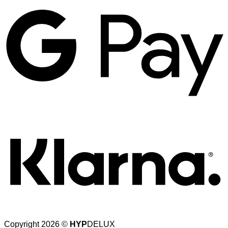
K
Copyright 2026 ©
HYP
DELUX