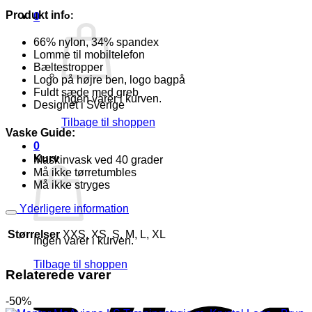
antal
Produkt inf
o:
0
66% nylon, 34% spandex
Lomme til mobiltelefon
Bæltestropper
Logo på højre ben, logo bagpå
Fuldt sæde med greb
Ingen varer i kurven.
Designet i Sverige
Tilbage til shoppen
Vaske Guide:
0
Kurv
Maskinvask ved 40 grader
Må ikke tørretumbles
Må ikke stryges
Yderligere information
Størrelser
XXS, XS, S, M, L, XL
Ingen varer i kurven.
Tilbage til shoppen
Relaterede varer
V
-50%