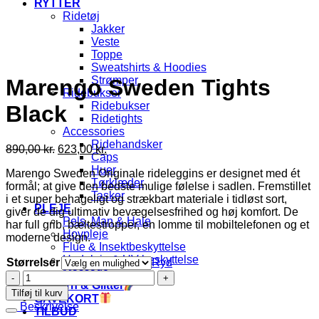
RYTTER
Ridetøj
Jakker
Veste
Toppe
Sweatshirts & Hoodies
Strømper
Marengo Sweden Tights
Ridebukser
Ridebukser
Black
Ridetights
Accessories
Ridehandsker
Den
Den
890,00
kr.
623,00
kr.
Caps
oprindelige
aktuelle
Huer
Marengo Sweden Originale rideleggins er designet med ét
pris
pris
Tørklæder
formål; at give den bedste mulige følelse i sadlen. Fremstillet
var:
er:
Tasker
i et super behageligt og strækbart materiale i tidløst sort,
890,00 kr..
623,00 kr..
PLEJE
giver de dig ultimativ bevægelsesfrihed og høj komfort. De
Pels, Man & Hale
har full grib, bæltestropper, en lomme til mobiltelefonen og et
Hovpleje
moderne design.
Flue & Insektbeskyttelse
Hudpleje & UV-beskyttelse
Størrelser
Ryd
Massage
Marengo
Unicorn & Glitter
Sweden
Tilføj til kurv
GAVEKORT
Tights
Beskrivelse
TILBUD
Black