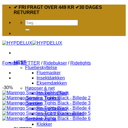
Fortsæt
✔ FRI FRAGT OVER 449 KR ✔30 DAGES
til
RETURRET
indhold
Søg
efter:
HEST
Forside
/
RYTTER
/
Ridebukser
/
Ridetights
Fluebeskyttelse
Fluemasker
Insektdækken
Eksemdækken
-30%
Høposer & net
Høposer & Net
Grimer & Træktov
Dækken
Fleecedækken
Insekt & Eksemdækken
Benbeskyttelse
Klokker