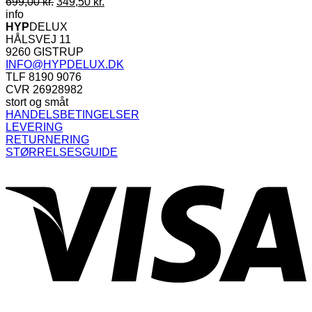
Den
Den
699,00
kr.
349,50
kr.
oprindelige
aktuelle
info
pris
pris
HYP
DELUX
var:
er:
HÅLSVEJ 11
699,00 kr..
349,50 kr..
9260 GISTRUP
INFO@HYPDELUX.DK
TLF 8190 9076
CVR 26928982
stort og småt
HANDELSBETINGELSER
LEVERING
RETURNERING
STØRRELSESGUIDE
V