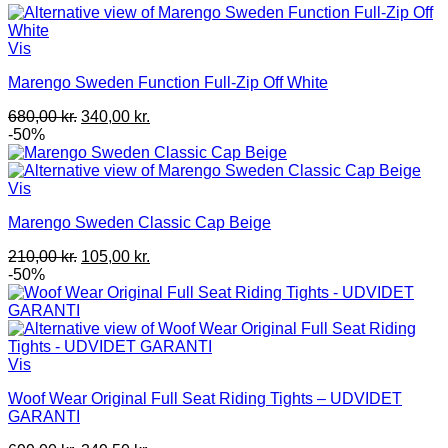
Vis
Marengo Sweden Function Full-Zip Off White
Den
Den
680,00
kr.
340,00
kr.
oprindelige
aktuelle
-50%
pris
pris
var:
er:
680,00 kr..
340,00 kr..
Vis
Marengo Sweden Classic Cap Beige
Den
Den
210,00
kr.
105,00
kr.
oprindelige
aktuelle
-50%
pris
pris
var:
er:
210,00 kr..
105,00 kr..
Vis
Woof Wear Original Full Seat Riding Tights – UDVIDET
GARANTI