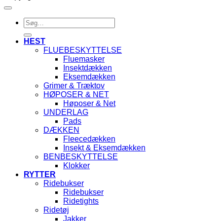
Søg
efter:
HEST
FLUEBESKYTTELSE
Fluemasker
Insektdækken
Eksemdækken
Grimer & Træktov
HØPOSER & NET
Høposer & Net
UNDERLAG
Pads
DÆKKEN
Fleecedækken
Insekt & Eksemdækken
BENBESKYTTELSE
Klokker
RYTTER
Ridebukser
Ridebukser
Ridetights
Ridetøj
Jakker