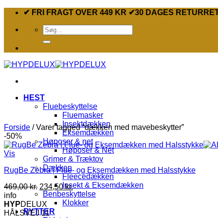
Fortsæt
✔ FRI FRAGT OVER 449 KR ✔30 DAGES RETURRE
til
Søg
indhold
efter:
HEST
Fluebeskyttelse
Fluemasker
Insektdækken
Forside
/
Varer tagged “dækken med mavebeskytter”
Eksemdækken
-50%
Høposer & net
Høposer & Net
Vis
Grimer & Træktov
Dækken
RugBe Zebra | Flue- og Eksemdækken med Halsstykke
Fleecedækken
Insekt & Eksemdækken
Den
Den
469,00
kr.
234,50
kr.
Benbeskyttelse
oprindelige
aktuelle
info
Klokker
pris
pris
HYP
DELUX
RYTTER
var:
er:
HÅLSVEJ 11