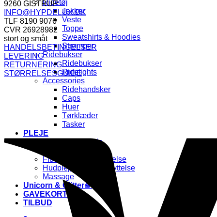
Ridetøj
469,00 kr..
234,50 kr..
9260 GISTRUP
Jakker
INFO@HYPDELUX.DK
Veste
TLF 8190 9076
Toppe
CVR 26928982
Sweatshirts & Hoodies
stort og småt
Strømper
HANDELSBETINGELSER
Ridebukser
LEVERING
Ridebukser
RETURNERING
Ridetights
STØRRELSESGUIDE
Accessories
Ridehandsker
Caps
Huer
Tørklæder
Tasker
PLEJE
Pels, Man & Hale
Hovpleje
Flue & Insektbeskyttelse
Hudpleje & UV-beskyttelse
Massage
Unicorn & Glitter🌈
GAVEKORT🎁
TILBUD