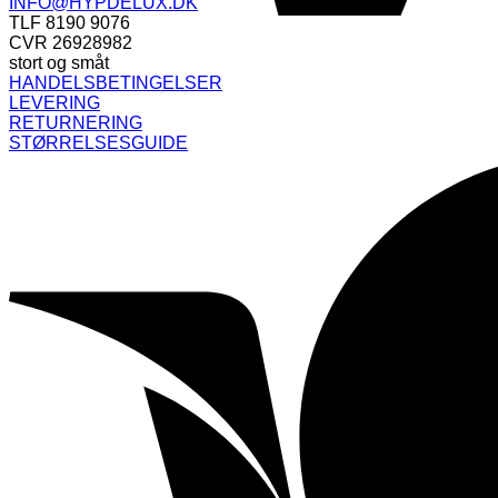
INFO@HYPDELUX.DK
TLF 8190 9076
CVR 26928982
stort og småt
HANDELSBETINGELSER
LEVERING
RETURNERING
STØRRELSESGUIDE