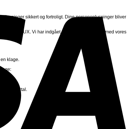
lysninger sikkert og fortroligt. Dine personoplysninger bliver
 af
HYP
DELUX. Vi har indgået databehandleraftaler med vores
 en klage.
klage:
U klageportal.