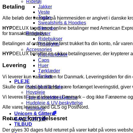
Ridetøj
Betaling
Jakker
Veste
Toppe
Alle beløb der fremgår på hjemmesiden er angivet i danske kr
Sweatshirts & Hoodies
Strømper
HYP
DELUX tager imod online betalinger med American Expres
Ridebukser
for transaktionsgebyr.
Ridebukser
Betalingen af ordren bliver først trukket fra din konto, når vare
Ridetights
Accessories
HYP
DELUX benytter en sikker betalingsserver, der krypterer all
Ridehandsker
Caps
Levering
Huer
Tørklæder
Tasker
Vi leverer kun varer inden for Danmark. Leveringstiden for din
PLEJE
Skulle der i særlige tilfælde være forlænget leveringstid, giver
Pels, Man & Hale
Hovpleje
Vi leverer til privatadresser i Danmark – dog ikke Færøerne o
Flue & Insektbeskyttelse
Hudpleje & UV-beskyttelse
Alle varer leveres med GLS og PostNord.
Massage
Unicorn & Glitter🌈
Retur og fortrydelsesret
GAVEKORT🎁
TILBUD
Der gives 30 dages fuld returret på varer købt på vores websh