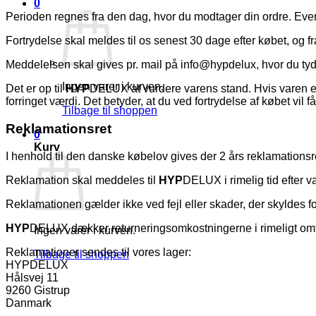
0
Perioden regnes fra den dag, hvor du modtager din ordre. Event
Fortrydelse skal meldes til os senest 30 dage efter købet, og fr
Meddelelsen skal gives pr. mail på info@hypdelux, hvor du tydel
Ingen varer i kurven.
Det er op til
HYP
DELUX at vurdere varens stand. Hvis varen er 
forringet værdi. Det betyder, at du ved fortrydelse af købet vil f
Tilbage til shoppen
Reklamationsret
0
Kurv
I henhold til den danske købelov gives der 2 års reklamationsret
Reklamation skal meddeles til
HYP
DELUX i rimelig tid efter 
Reklamationen gælder ikke ved fejl eller skader, der skyldes fo
HYP
DELUX dækker returneringsomkostningerne i rimeligt omfa
Ingen varer i kurven.
Reklamationer sendes til vores lager:
Tilbage til shoppen
HYPDELUX
Hålsvej 11
9260 Gistrup
Danmark