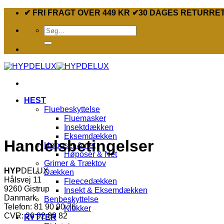
Fortsæt
✔ FRI FRAGT OVER 449 KR ✔30 DAGES RETURRE
til
Søg
indhold
efter:
HEST
Fluebeskyttelse
Fluemasker
Insektdækken
Eksemdækken
Handelsbetingelser
Høposer & net
Høposer & Net
Grimer & Træktov
HYP
DELUX
Dækken
Hålsvej 11
Fleecedækken
9260 Gistrup
Insekt & Eksemdækken
Danmark
Benbeskyttelse
Telefon: 81 90 90 76
Klokker
CVR: 26 92 89 82
RYTTER