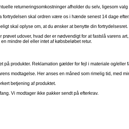
uelle returneringsomkostninger afholder du selv, ligesom valg af
a fortrydelsen skal ordren være os i hænde senest 14 dage efter, 
igt skal oplyse om, at du ønsker at benytte din fortrydelsesret.
prøvet udover, hvad der er nødvendigt for at fastslå varens art
å en mindre del eller intet af købsbeløbet retur.
 på produkter. Reklamation gælder for fejl i materiale og/eller f
varens modtagelse. Her anses en måned som rimelig tid, med mind
rkert betjening af produktet.
ng. Vi modtager ikke pakker sendt på efterkrav.