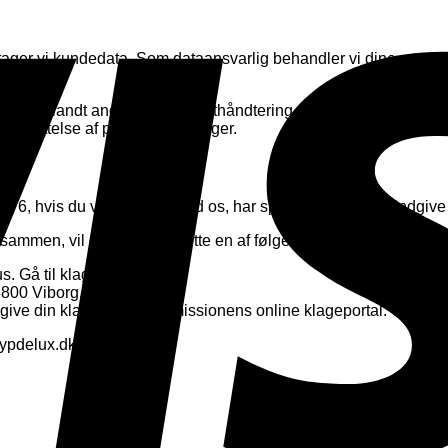
ager vi kundedata. Som dataansvarlig behandler vi dine personop
ninger blandt andet i vores fragthåndtering, som ikke er udviklet
 beskyttelse af personoplysninger.
76, hvis du vil i kontakt med os, har spørgsmål eller vil indgive
g sammen, vil du kunne benytte en af følgende muligheder for at 
. Gå til klageportal.
800 Viborg.
give din klage i EU Kommissionens online klageportal. Gå til E
ypdelux.dk.