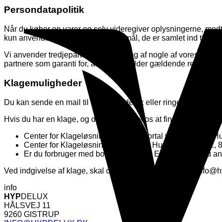
Persondatapolitik
Når du køber en varer og selv videregiver oplysningerne, modt
kun anvendt og opbevaret til de formål, de er samlet ind til.
Vi anvender tredjeparter til behandling af nogle af vores oplys
partnere som garanti for, at de overholder gældende regler om
Klagemuligheder
Du kan sende en mail til info@hypdelux eller ringe på 81 90 90 
Hvis du har en klage, og det ikke lykkes os at finde en løsnin
Center for Klageløsning, via klageportal v. Nævnenes Hus
Center for Klageløsning, Nævnenes Hus, Toldboden 2, 8
Er du forbruger med bopæl i et andet EU-land, kan du an
Ved indgivelse af klage, skal du oplyse/anvende vores info@h
info
HYP
DELUX
HÅLSVEJ 11
9260 GISTRUP