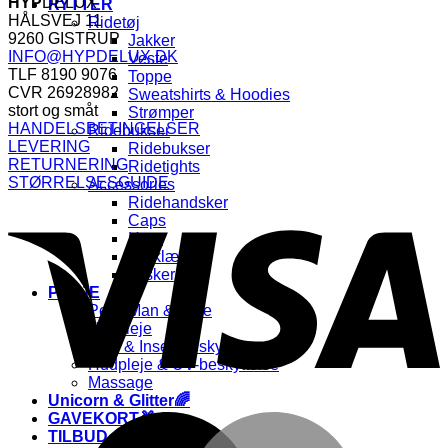
pris
pris
HYP
DELUX
RYTTER
var:
er:
HÅLSVEJ 11
Ridetøj
699,00 kr..
349,50 kr..
9260 GISTRUP
Jakker
INFO@HYPDELUX.DK
Veste
TLF 8190 9076
Toppe
CVR 26928982
Sweatshirts & Hoodies
stort og småt
Strømper
HANDELSBETINGELSER
Ridebukser
LEVERING
Ridebukser
RETURNERING
Ridetights
STØRRELSESGUIDE
Accessories
V
Ridehandsker
Caps
Huer
Tørklæder
Tasker
PLEJE
Pels, Man & Hale
Hovpleje
Flue & Insektbeskyttelse
Hudpleje & UV-beskyttelse
Massage
Unicorn & Glitter🌈
GAVEKORT🎁
M
TILBUD