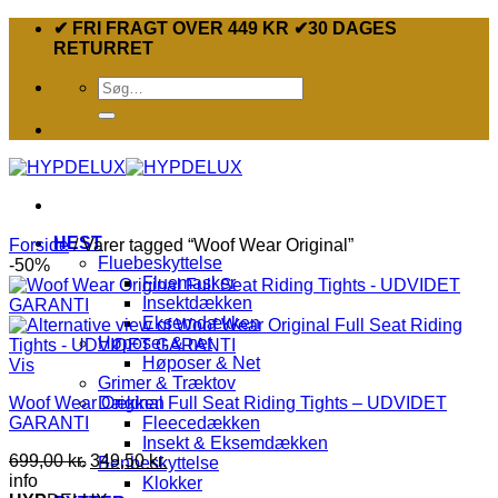
Fortsæt
✔ FRI FRAGT OVER 449 KR ✔30 DAGES
til
RETURRET
indhold
Søg
efter:
HEST
Forside
/
Varer tagged “Woof Wear Original”
Fluebeskyttelse
-50%
Fluemasker
Insektdækken
Eksemdækken
Høposer & net
Høposer & Net
Vis
Grimer & Træktov
Woof Wear Original Full Seat Riding Tights – UDVIDET
Dækken
GARANTI
Fleecedækken
Insekt & Eksemdækken
Den
Den
699,00
kr.
349,50
kr.
Benbeskyttelse
oprindelige
aktuelle
info
Klokker