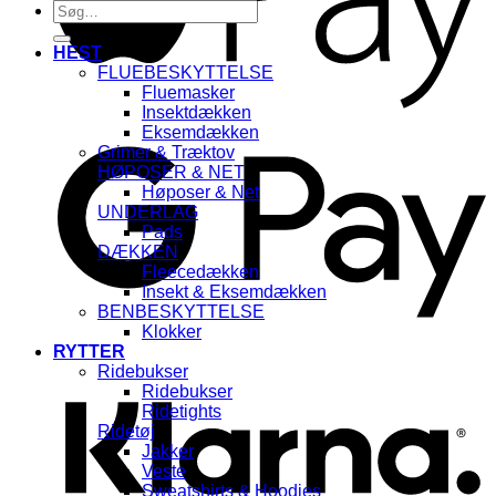
Søg
efter:
HEST
FLUEBESKYTTELSE
Fluemasker
Insektdækken
G
Eksemdækken
Grimer & Træktov
HØPOSER & NET
Høposer & Net
UNDERLAG
Pads
DÆKKEN
Fleecedækken
Insekt & Eksemdækken
BENBESKYTTELSE
Klokker
K
RYTTER
Ridebukser
Ridebukser
Ridetights
Ridetøj
Jakker
Veste
Sweatshirts & Hoodies