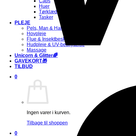
Caps
Huer
Tørklæder
Tasker
PLEJE
Pels, Man & Hale
Hovpleje
Flue & Insektbeskyttelse
Hudpleje & UV-beskyttelse
Massage
Unicorn & Glitter🌈
GAVEKORT🎁
TILBUD
0
Ingen varer i kurven.
Tilbage til shoppen
0