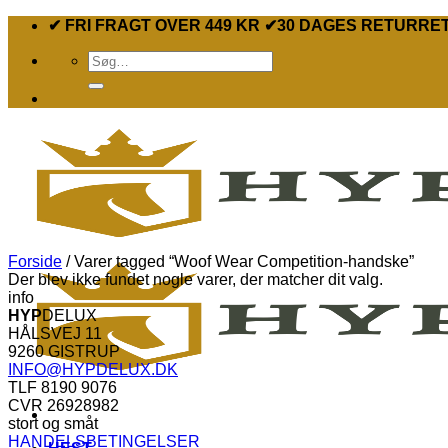
Fortsæt
✔ FRI FRAGT OVER 449 KR ✔30 DAGES RETURRE
til
Søg
indhold
efter:
Forside
/
Varer tagged “Woof Wear Competition-handske”
Der blev ikke fundet nogle varer, der matcher dit valg.
info
HYP
DELUX
HÅLSVEJ 11
9260 GISTRUP
INFO@HYPDELUX.DK
TLF 8190 9076
CVR 26928982
stort og småt
HANDELSBETINGELSER