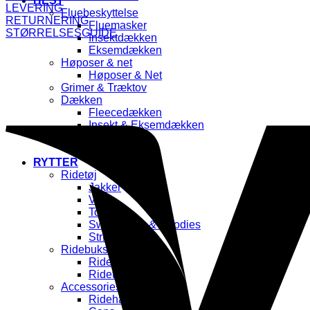
HEST
LEVERING
Fluebeskyttelse
RETURNERING
Fluemasker
STØRRELSESGUIDE
Insektdækken
Eksemdækken
Høposer & net
Høposer & Net
Grimer & Træktov
Dækken
Fleecedækken
Insekt & Eksemdækken
Benbeskyttelse
Klokker
RYTTER
Ridetøj
Jakker
Veste
Toppe
Sweatshirts & Hoodies
Strømper
Ridebukser
Ridebukser
Ridetights
Accessories
Ridehandsker