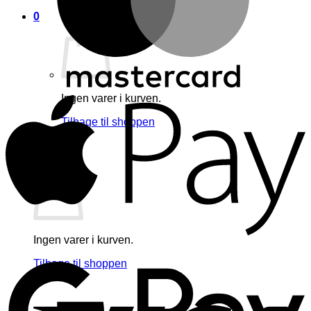
0
A
Ingen varer i kurven.
Tilbage til shoppen
0
Kurv
Ingen varer i kurven.
G
Tilbage til shoppen
V