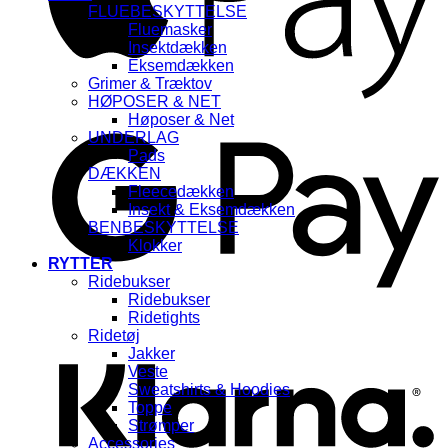
FLUEBESKYTTELSE
Fluemasker
Insektdækken
Eksemdækken
Grimer & Træktov
HØPOSER & NET
G
Høposer & Net
UNDERLAG
Pads
DÆKKEN
Fleecedækken
Insekt & Eksemdækken
BENBESKYTTELSE
Klokker
RYTTER
Ridebukser
Ridebukser
K
Ridetights
Ridetøj
Jakker
Veste
Sweatshirts & Hoodies
Toppe
Strømper
Accessories