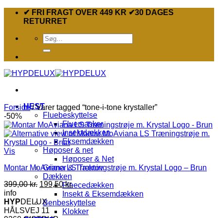
Fortsæt
✔ FRI FRAGT OVER 449 KR ✔30 DAGES
til
RETURRET
indhold
Søg
efter:
HEST
Forside
/
Varer tagged “tone-i-tone krystaller”
Fluebeskyttelse
-50%
Fluemasker
Insektdækken
Eksemdækken
Høposer & net
Vis
Høposer & Net
Montar MoAviana LS Træningstrøje m. Krystal Logo – Brun
Grimer & Træktov
Dækken
Den
Den
399,00
kr.
199,50
kr.
Fleecedækken
oprindelige
aktuelle
info
Insekt & Eksemdækken
pris
pris
HYP
DELUX
Benbeskyttelse
var:
er:
HÅLSVEJ 11
Klokker