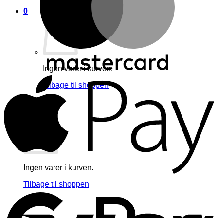
0
Ingen varer i kurven.
A
Tilbage til shoppen
0
Kurv
Ingen varer i kurven.
G
Tilbage til shoppen
V