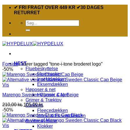
Fortsæt
✔ FRI FRAGT OVER 449 KR ✔30 DAGES
til
RETURRET
indhold
Søg
efter:
HEST
Forside
/
Varer tagged “tone-i-tone broderet logo”
Fluebeskyttelse
-50%
Fluemasker
Insektdækken
Eksemdækken
Vis
Høposer & net
Marengo Sweden Classic Cap Beige
Høposer & Net
Grimer & Træktov
Den
Den
210,00
kr.
105,00
kr.
Dækken
oprindelige
aktuelle
-50%
Fleecedækken
pris
pris
Insekt & Eksemdækken
var:
er:
Benbeskyttelse
210,00 kr..
105,00 kr..
Vis
Klokker