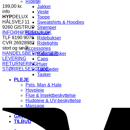
Ridetøj
199,00
kr.
Jakker
info
Veste
HYP
DELUX
Toppe
HÅLSVEJ 11
Sweatshirts & Hoodies
9260 GISTRUP
Strømper
INFO@HYPDELUX.DK
Ridebukser
TLF 8190 9076
Ridebukser
CVR 26928982
Ridetights
stort og småt
Accessories
HANDELSBETINGELSER
Ridehandsker
LEVERING
Caps
RETURNERING
Huer
STØRRELSESGUIDE
Tørklæder
Tasker
PLEJE
Pels, Man & Hale
Hovpleje
Flue & Insektbeskyttelse
Hudpleje & UV-beskyttelse
Massage
Unicorn & Glitter🌈
GAVEKORT🎁
TILBUD