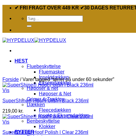
Fortsæt
✔ FRI FRAGT OVER 449 KR ✔30 DAGES RETURRE
til
Søg
indhold
efter:
HEST
Fluebeskyttelse
Fluemasker
Insektdækken
Forside
/
Varer tagged “tørrer på under 60 sekunder”
Eksemdækken
Høposer & net
Vis
Høposer & Net
Grimer & Træktov
SuperShine® Hoof Polish | Black 236ml
Dækken
Fleecedækken
219,00
kr.
Insekt & Eksemdækken
Benbeskyttelse
Vis
Klokker
RYTTER
SuperShine® Hoof Polish | Clear 236ml