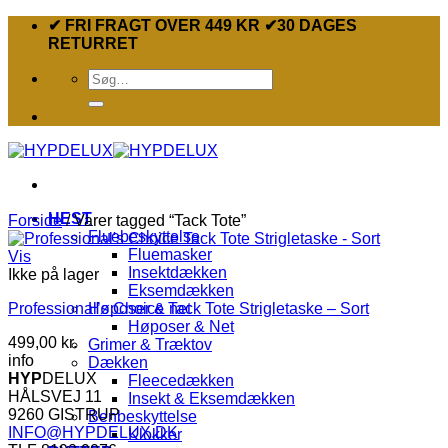
Fortsæt
✔ FRI FRAGT OVER 449 KR ✔30 DAGES
til
RETURRET
indhold
Søg
efter:
HEST
Forside
/
Varer tagged “Tack Tote”
Fluebeskyttelse
Fluemasker
Vis
Insektdækken
Ikke på lager
Eksemdækken
Professional’s Choice Tack Tote Strigletaske – Sort
Høposer & net
Høposer & Net
499,00
kr.
Grimer & Træktov
info
Dækken
HYP
DELUX
Fleecedækken
HÅLSVEJ 11
Insekt & Eksemdækken
9260 GISTRUP
Benbeskyttelse
INFO@HYPDELUX.DK
Klokker