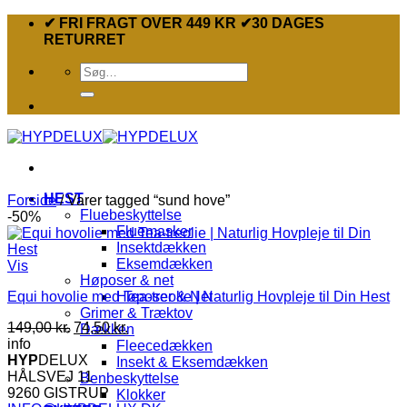
Fortsæt
✔ FRI FRAGT OVER 449 KR ✔30 DAGES
til
RETURRET
indhold
Søg
efter:
HEST
Forside
/
Varer tagged “sund hove”
Fluebeskyttelse
-50%
Fluemasker
Insektdækken
Eksemdækken
Vis
Høposer & net
Equi hovolie med Tea-treolie | Naturlig Hovpleje til Din Hest
Høposer & Net
Grimer & Træktov
Den
Den
149,00
kr.
74,50
kr.
Dækken
oprindelige
aktuelle
info
Fleecedækken
pris
pris
HYP
DELUX
Insekt & Eksemdækken
var:
er:
HÅLSVEJ 11
Benbeskyttelse
149,00 kr..
74,50 kr..
9260 GISTRUP
Klokker