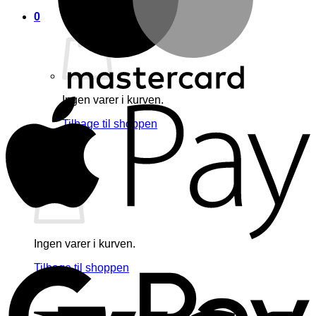
0
A
Ingen varer i kurven.
Tilbage til shoppen
0
Kurv
Ingen varer i kurven.
G
Tilbage til shoppen
V