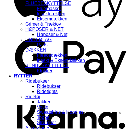
FLUEBESKYTTELSE
Fluemasker
Insektdækken
Eksemdækken
Grimer & Træktov
HØPOSER & NET
G
Høposer & Net
UNDERLAG
Pads
DÆKKEN
Fleecedækken
Insekt & Eksemdækken
BENBESKYTTELSE
Klokker
RYTTER
Ridebukser
Ridebukser
K
Ridetights
Ridetøj
Jakker
Veste
Sweatshirts & Hoodies
Toppe
Strømper
Accessories