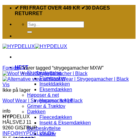
Fortsæt
✔ FRI FRAGT OVER 449 KR ✔30 DAGES
til
RETURRET
indhold
Søg
efter:
HEST
Forside
/
Varer tagged “strygegamacher MXW”
Fluebeskyttelse
Fluemasker
Insektdækken
Vis
Eksemdækken
Ikke på lager
Høposer & net
Woof Wear | Strygegamacher | Black
Høposer & Net
Grimer & Træktov
info
Dækken
HYP
DELUX
Fleecedækken
HÅLSVEJ 11
Insekt & Eksemdækken
9260 GISTRUP
Benbeskyttelse
INFO@HYPDELUX.DK
Klokker