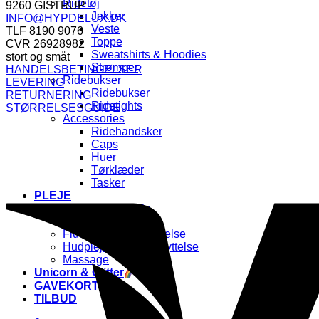
Ridetøj
349,00 kr..
174,50 kr..
9260 GISTRUP
Jakker
INFO@HYPDELUX.DK
Veste
TLF 8190 9076
Toppe
CVR 26928982
Sweatshirts & Hoodies
stort og småt
Strømper
HANDELSBETINGELSER
Ridebukser
LEVERING
Ridebukser
RETURNERING
Ridetights
STØRRELSESGUIDE
Accessories
Ridehandsker
Caps
Huer
Tørklæder
Tasker
PLEJE
Pels, Man & Hale
Hovpleje
Flue & Insektbeskyttelse
Hudpleje & UV-beskyttelse
Massage
Unicorn & Glitter
GAVEKORT
TILBUD