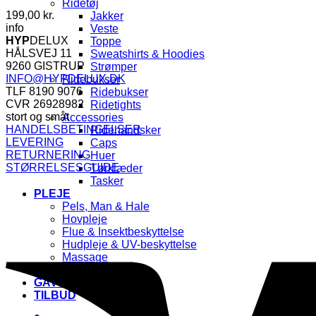
Ridetøj
199,00
kr.
Jakker
info
Veste
HYP
DELUX
Toppe
HÅLSVEJ 11
Sweatshirts & Hoodies
9260 GISTRUP
Strømper
INFO@HYPDELUX.DK
Ridebukser
TLF 8190 9076
Ridebukser
CVR 26928982
Ridetights
stort og småt
Accessories
HANDELSBETINGELSER
Ridehandsker
LEVERING
Caps
RETURNERING
Huer
STØRRELSESGUIDE
Tørklæder
Tasker
PLEJE
Pels, Man & Hale
Hovpleje
Flue & Insektbeskyttelse
Hudpleje & UV-beskyttelse
Massage
Unicorn & Glitter🌈
GAVEKORT🎁
TILBUD