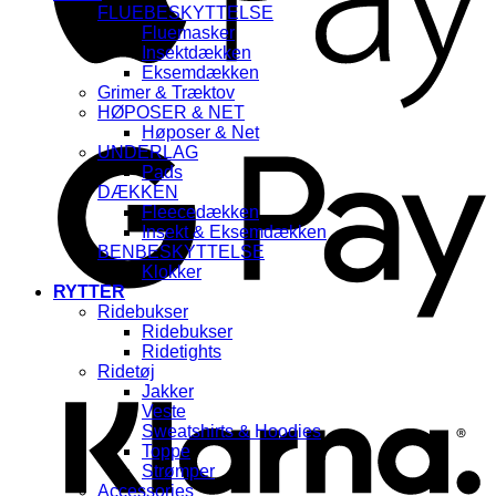
FLUEBESKYTTELSE
Fluemasker
Insektdækken
Eksemdækken
Grimer & Træktov
HØPOSER & NET
G
Høposer & Net
UNDERLAG
Pads
DÆKKEN
Fleecedækken
Insekt & Eksemdækken
BENBESKYTTELSE
Klokker
RYTTER
Ridebukser
Ridebukser
K
Ridetights
Ridetøj
Jakker
Veste
Sweatshirts & Hoodies
Toppe
Strømper
Accessories