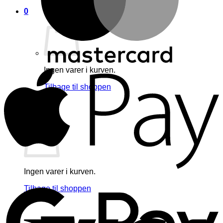
0
A
Ingen varer i kurven.
Tilbage til shoppen
0
Kurv
Ingen varer i kurven.
G
Tilbage til shoppen
V