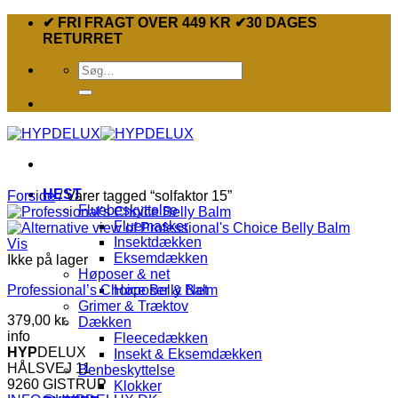
Fortsæt
✔ FRI FRAGT OVER 449 KR ✔30 DAGES
til
RETURRET
indhold
Søg
efter:
HEST
Forside
/
Varer tagged “solfaktor 15”
Fluebeskyttelse
Fluemasker
Insektdækken
Vis
Eksemdækken
Ikke på lager
Høposer & net
Professional’s Choice Belly Balm
Høposer & Net
Grimer & Træktov
379,00
kr.
Dækken
info
Fleecedækken
HYP
DELUX
Insekt & Eksemdækken
HÅLSVEJ 11
Benbeskyttelse
9260 GISTRUP
Klokker