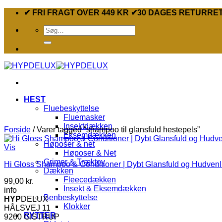
Fortsæt
✔ FRI FRAGT OVER 449 KR ✔30 DAGES RETURRE
til
Søg
indhold
efter:
HEST
Fluebeskyttelse
Fluemasker
Insektdækken
Forside
/
Varer tagged “shampoo til glansfuld hestepels”
Eksemdækken
Høposer & net
Vis
Høposer & Net
Grimer & Træktov
Hi Gloss Shampoo & Conditioner | Dybt Glansfuld og Hudvenl
Dækken
Fleecedækken
99,00
kr.
Insekt & Eksemdækken
info
Benbeskyttelse
HYP
DELUX
Klokker
HÅLSVEJ 11
RYTTER
9260 GISTRUP