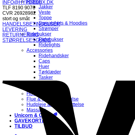
Ridetøj
INFO@HYPDELUX.DK
Jakker
TLF 8190 9076
Veste
CVR 26928982
Toppe
stort og småt
Sweatshirts & Hoodies
HANDELSBETINGELSER
Strømper
LEVERING
Ridebukser
RETURNERING
Ridebukser
STØRRELSESGUIDE
Ridetights
Accessories
Ridehandsker
Caps
Huer
Tørklæder
Tasker
PLEJE
Pels, Man & Hale
Hovpleje
Flue & Insektbeskyttelse
Hudpleje & UV-beskyttelse
Massage
Unicorn & Glitter🌈
GAVEKORT🎁
TILBUD