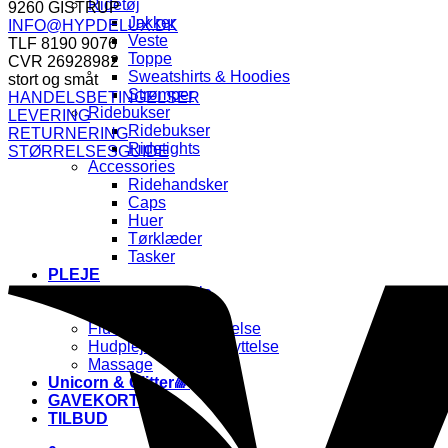
Ridetøj
299,00 kr..
149,50 kr..
9260 GISTRUP
Jakker
INFO@HYPDELUX.DK
Veste
TLF 8190 9076
Toppe
CVR 26928982
Sweatshirts & Hoodies
stort og småt
Strømper
HANDELSBETINGELSER
Ridebukser
LEVERING
Ridebukser
RETURNERING
Ridetights
STØRRELSESGUIDE
Accessories
Ridehandsker
Caps
Huer
Tørklæder
Tasker
PLEJE
Pels, Man & Hale
Hovpleje
Flue & Insektbeskyttelse
Hudpleje & UV-beskyttelse
Massage
Unicorn & Glitter🌈
GAVEKORT🎁
TILBUD