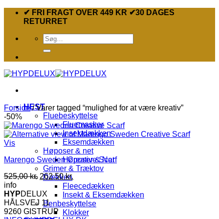
Fortsæt
✔ FRI FRAGT OVER 449 KR ✔30 DAGES
til
RETURRET
indhold
Søg
efter:
HEST
Forside
/
Varer tagged “mulighed for at være kreativ”
Fluebeskyttelse
-50%
Fluemasker
Insektdækken
Eksemdækken
Vis
Høposer & net
Marengo Sweden Creative Scarf
Høposer & Net
Grimer & Træktov
Den
Den
525,00
kr.
262,50
kr.
Dækken
oprindelige
aktuelle
info
Fleecedækken
pris
pris
HYP
DELUX
Insekt & Eksemdækken
var:
er:
HÅLSVEJ 11
Benbeskyttelse
525,00 kr..
262,50 kr..
9260 GISTRUP
Klokker