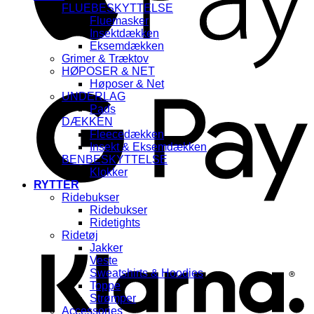
FLUEBESKYTTELSE
Fluemasker
Insektdækken
Eksemdækken
Grimer & Træktov
HØPOSER & NET
G
Høposer & Net
UNDERLAG
Pads
DÆKKEN
Fleecedækken
Insekt & Eksemdækken
BENBESKYTTELSE
Klokker
RYTTER
Ridebukser
Ridebukser
K
Ridetights
Ridetøj
Jakker
Veste
Sweatshirts & Hoodies
Toppe
Strømper
Accessories