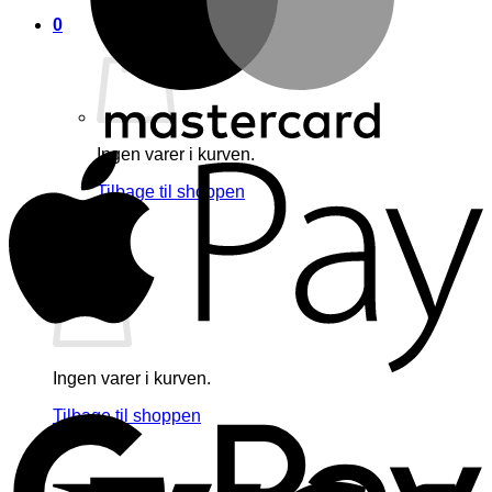
0
A
Ingen varer i kurven.
Tilbage til shoppen
0
Kurv
Ingen varer i kurven.
G
Tilbage til shoppen
V