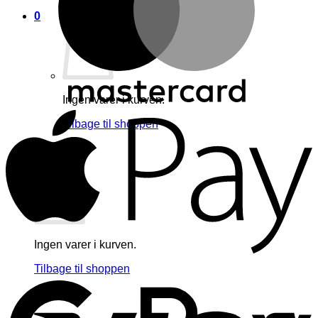
0
Ingen varer i kurven.
A
Tilbage til shoppen
0
Kurv
Ingen varer i kurven.
G
Tilbage til shoppen
V