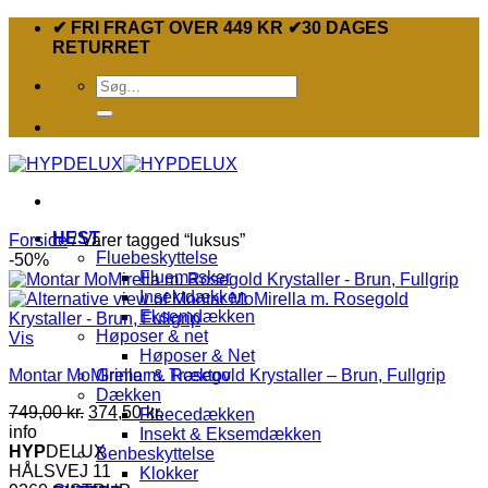
Fortsæt
✔ FRI FRAGT OVER 449 KR ✔30 DAGES
til
RETURRET
indhold
Søg
efter:
HEST
Forside
/
Varer tagged “luksus”
Fluebeskyttelse
-50%
Fluemasker
Insektdækken
Eksemdækken
Høposer & net
Vis
Høposer & Net
Montar MoMirella m. Rosegold Krystaller – Brun, Fullgrip
Grimer & Træktov
Dækken
Den
Den
749,00
kr.
374,50
kr.
Fleecedækken
oprindelige
aktuelle
info
Insekt & Eksemdækken
pris
pris
HYP
DELUX
Benbeskyttelse
var:
er:
HÅLSVEJ 11
Klokker