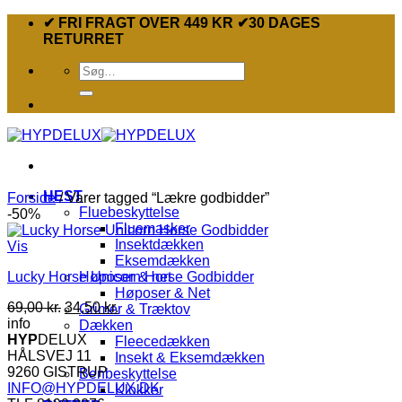
Fortsæt
✔ FRI FRAGT OVER 449 KR ✔30 DAGES
til
RETURRET
indhold
Søg
efter:
HEST
Forside
/
Varer tagged “Lækre godbidder”
Fluebeskyttelse
-50%
Fluemasker
Insektdækken
Vis
Eksemdækken
Lucky Horse Unicorn Horse Godbidder
Høposer & net
Høposer & Net
Den
Den
69,00
kr.
34,50
kr.
Grimer & Træktov
oprindelige
aktuelle
info
Dækken
pris
pris
HYP
DELUX
Fleecedækken
var:
er:
HÅLSVEJ 11
Insekt & Eksemdækken
69,00 kr..
34,50 kr..
9260 GISTRUP
Benbeskyttelse
INFO@HYPDELUX.DK
Klokker