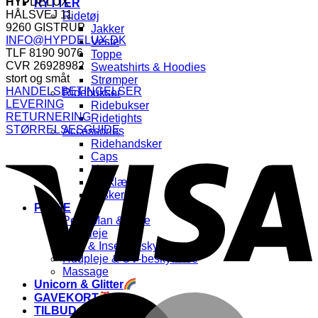
pris
pris
HYP
DELUX
RYTTER
var:
er:
HÅLSVEJ 11
Ridetøj
99,00 kr..
49,50 kr..
9260 GISTRUP
Jakker
INFO@HYPDELUX.DK
Veste
TLF 8190 9076
Toppe
CVR 26928982
Sweatshirts & Hoodies
stort og småt
Strømper
HANDELSBETINGELSER
Ridebukser
LEVERING
Ridebukser
RETURNERING
Ridetights
STØRRELSESGUIDE
Accessories
V
Ridehandsker
Caps
Huer
Tørklæder
Tasker
PLEJE
Pels, Man & Hale
Hovpleje
Flue & Insektbeskyttelse
Hudpleje & UV-beskyttelse
Massage
Unicorn & Glitter
GAVEKORT
M
TILBUD