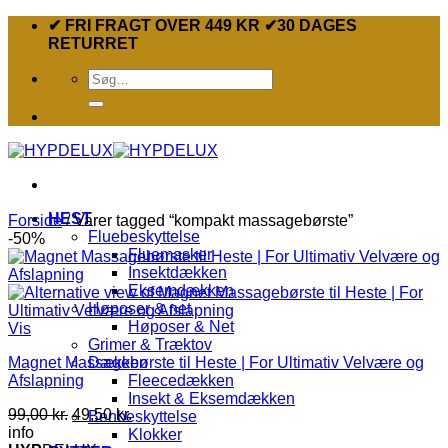
Fortsæt
✔ FRI FRAGT OVER 449 KR ✔30 DAGES
til
RETURRET
indhold
Søg
efter:
HEST
Forside
/
Varer tagged “kompakt massagebørste”
Fluebeskyttelse
-50%
Fluemasker
Insektdækken
Eksemdækken
Høposer & net
Høposer & Net
Vis
Grimer & Træktov
Magnet Massagebørste til Heste | For Ultimativ Velvære og
Dækken
Afslapning
Fleecedækken
Insekt & Eksemdækken
Den
Den
99,00
kr.
49,50
kr.
Benbeskyttelse
oprindelige
aktuelle
info
Klokker