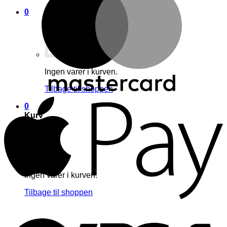
0
Ingen varer i kurven.
Tilbage til shoppen
A
0
Kurv
Ingen varer i kurven.
Tilbage til shoppen
G
V