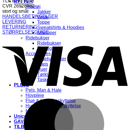
TLF 8190 9076
RYTTER
CVR 26928982
Ridetøj
stort og småt
Jakker
HANDELSBETINGELSER
Veste
LEVERING
Toppe
RETURNERING
Sweatshirts & Hoodies
STØRRELSESGUIDE
Strømper
V
Ridebukser
Ridebukser
Ridetights
Accessories
Ridehandsker
Caps
Huer
Tørklæder
Tasker
PLEJE
Pels, Man & Hale
Hovpleje
Flue & Insektbeskyttelse
M
Hudpleje & UV-beskyttelse
Massage
Unicorn & Glitter🌈
GAVEKORT🎁
TILBUD