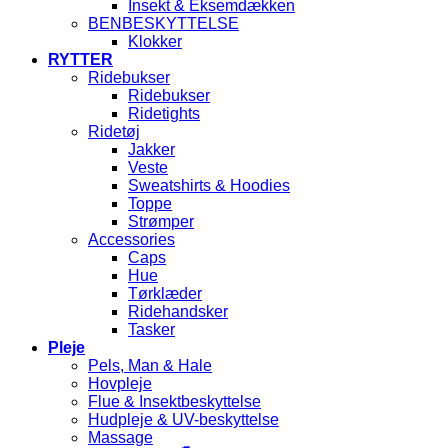
Insekt & Eksemdækken
BENBESKYTTELSE
Klokker
RYTTER
Ridebukser
Ridebukser
Ridetights
Ridetøj
Jakker
Veste
Sweatshirts & Hoodies
Toppe
Strømper
Accessories
Caps
Hue
Tørklæder
Ridehandsker
Tasker
Pleje
Pels, Man & Hale
Hovpleje
Flue & Insektbeskyttelse
Hudpleje & UV-beskyttelse
Massage