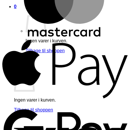
0
A
Ingen varer i kurven.
Tilbage til shoppen
0
Kurv
Ingen varer i kurven.
G
Tilbage til shoppen
V