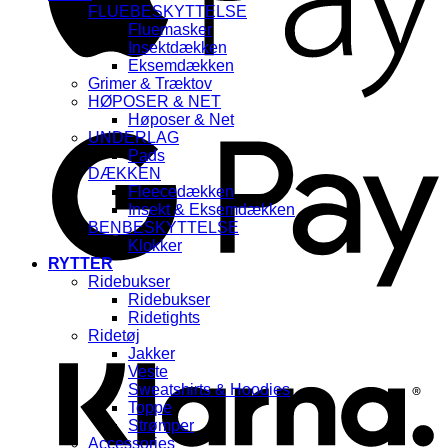
FLUEBESKYTTELSE
Fluemasker
Insektdækken
Eksemdækken
Grimer & Træktov
HØPOSER & NET
G
Høposer & Net
UNDERLAG
Pads
DÆKKEN
Fleecedækken
Insekt & Eksemdækken
BENBESKYTTELSE
Klokker
RYTTER
Ridebukser
Ridebukser
K
Ridetights
Ridetøj
Jakker
Veste
Sweatshirts & Hoodies
Toppe
Strømper
Accessories