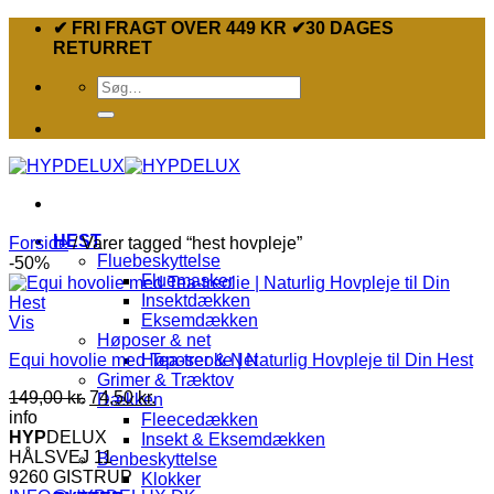
Fortsæt
✔ FRI FRAGT OVER 449 KR ✔30 DAGES
til
RETURRET
indhold
Søg
efter:
HEST
Forside
/
Varer tagged “hest hovpleje”
Fluebeskyttelse
-50%
Fluemasker
Insektdækken
Eksemdækken
Vis
Høposer & net
Equi hovolie med Tea-treolie | Naturlig Hovpleje til Din Hest
Høposer & Net
Grimer & Træktov
Den
Den
149,00
kr.
74,50
kr.
Dækken
oprindelige
aktuelle
info
Fleecedækken
pris
pris
HYP
DELUX
Insekt & Eksemdækken
var:
er:
HÅLSVEJ 11
Benbeskyttelse
149,00 kr..
74,50 kr..
9260 GISTRUP
Klokker