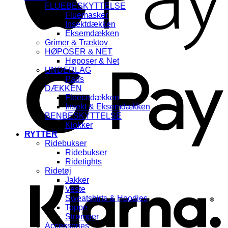
FLUEBESKYTTELSE
Fluemasker
Insektdækken
Eksemdækken
Grimer & Træktov
HØPOSER & NET
G
Høposer & Net
UNDERLAG
Pads
DÆKKEN
Fleecedækken
Insekt & Eksemdækken
BENBESKYTTELSE
Klokker
RYTTER
Ridebukser
Ridebukser
K
Ridetights
Ridetøj
Jakker
Veste
Sweatshirts & Hoodies
Toppe
Strømper
Accessories