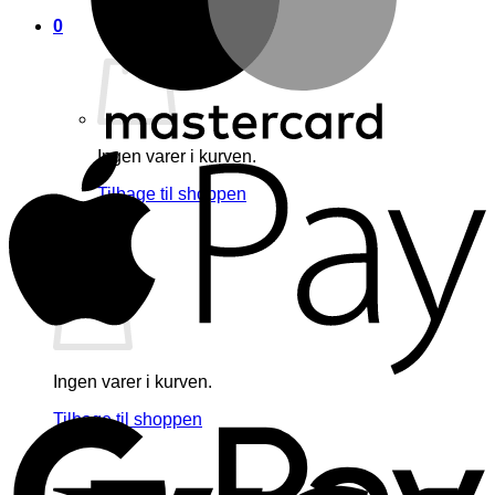
0
A
Ingen varer i kurven.
Tilbage til shoppen
0
Kurv
Ingen varer i kurven.
G
Tilbage til shoppen
V