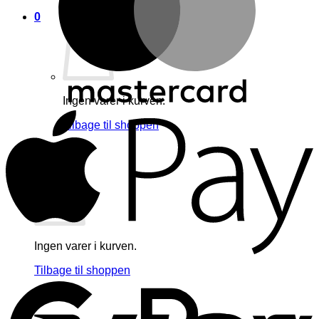
0
Ingen varer i kurven.
A
Tilbage til shoppen
0
Kurv
Ingen varer i kurven.
G
Tilbage til shoppen
V