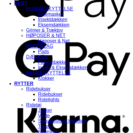
HEST
FLUEBESKYTTELSE
Fluemasker
Insektdækken
Eksemdækken
Grimer & Træktov
G
HØPOSER & NET
Høposer & Net
UNDERLAG
Pads
DÆKKEN
Fleecedækken
Insekt & Eksemdækken
BENBESKYTTELSE
Klokker
RYTTER
Ridebukser
K
Ridebukser
Ridetights
Ridetøj
Jakker
Veste
Sweatshirts & Hoodies
Toppe
Strømper