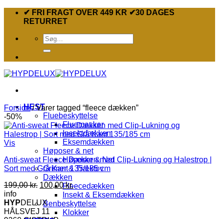
Fortsæt
✔ FRI FRAGT OVER 449 KR ✔30 DAGES
til
RETURRET
indhold
Søg
efter:
HEST
Forside
/
Varer tagged “fleece dækken”
Fluebeskyttelse
-50%
Fluemasker
Insektdækken
Eksemdækken
Vis
Høposer & net
Anti-sweat Fleece Dækken med Clip-Lukning og Halestrop |
Høposer & Net
Sort med Grå Kant 135/185 cm
Grimer & Træktov
Dækken
Den
Den
199,00
kr.
100,00
kr.
Fleecedækken
oprindelige
aktuelle
info
Insekt & Eksemdækken
pris
pris
HYP
DELUX
Benbeskyttelse
var:
er:
HÅLSVEJ 11
Klokker