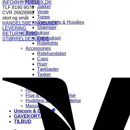
Ridetøj
INFO@HYPDELUX.DK
Jakker
TLF 8190 9076
Veste
CVR 26928982
Toppe
stort og småt
Sweatshirts & Hoodies
HANDELSBETINGELSER
Strømper
LEVERING
Ridebukser
RETURNERING
Ridebukser
STØRRELSESGUIDE
Ridetights
Accessories
Ridehandsker
Caps
Huer
Tørklæder
Tasker
PLEJE
Pels, Man & Hale
Hovpleje
Flue & Insektbeskyttelse
Hudpleje & UV-beskyttelse
Massage
Unicorn & Glitter🌈
GAVEKORT🎁
TILBUD