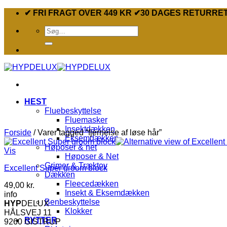
Fortsæt
✔ FRI FRAGT OVER 449 KR ✔30 DAGES RETURRE
til
Søg
indhold
efter:
HEST
Fluebeskyttelse
Fluemasker
Insektdækken
Forside
/
Varer tagged “fjernelse af løse hår”
Eksemdækken
Høposer & net
Vis
Høposer & Net
Grimer & Træktov
Excellent Super groom block
Dækken
Fleecedækken
49,00
kr.
Insekt & Eksemdækken
info
Benbeskyttelse
HYP
DELUX
Klokker
HÅLSVEJ 11
RYTTER
9260 GISTRUP