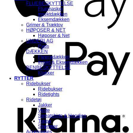
FLUEBESKYTTELSE
Fluemasker
Insektdækken
Eksemdækken
Grimer & Træktov
HØPOSER & NET
G
Høposer & Net
UNDERLAG
Pads
DÆKKEN
Fleecedækken
Insekt & Eksemdækken
BENBESKYTTELSE
Klokker
RYTTER
Ridebukser
Ridebukser
K
Ridetights
Ridetøj
Jakker
Veste
Sweatshirts & Hoodies
Toppe
Strømper
Accessories