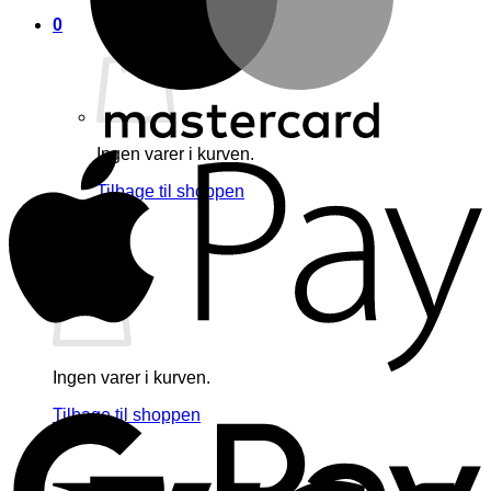
0
A
Ingen varer i kurven.
Tilbage til shoppen
0
Kurv
Ingen varer i kurven.
G
Tilbage til shoppen
V