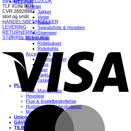
INFO@HYPDELUX.DK
RYTTER
TLF 8190 9076
Ridetøj
CVR 26928982
Jakker
stort og småt
Veste
HANDELSBETINGELSER
Toppe
LEVERING
Sweatshirts & Hoodies
RETURNERING
Strømper
STØRRELSESGUIDE
Ridebukser
V
Ridebukser
Ridetights
Accessories
Ridehandsker
Caps
Huer
Tørklæder
Tasker
PLEJE
Pels, Man & Hale
Hovpleje
Flue & Insektbeskyttelse
Hudpleje & UV-beskyttelse
M
Massage
Unicorn & Glitter🌈
GAVEKORT🎁
TILBUD