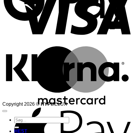
K
M
Copyright 2026 ©
HYP
DELUX
A
Søg
efter:
HEST