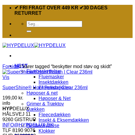
Fortsæt
✔ FRI FRAGT OVER 449 KR ✔30 DAGES
til
RETURRET
indhold
Søg
efter:
HEST
Forside
/
Varer tagged “beskytter mod støv og skidt”
Fluebeskyttelse
Fluemasker
Vis
Insektdækken
SuperShine® Hoof Polish | Clear 236ml
Eksemdækken
Høposer & net
199,00
kr.
Høposer & Net
info
Grimer & Træktov
HYP
DELUX
Dækken
HÅLSVEJ 11
Fleecedækken
9260 GISTRUP
Insekt & Eksemdækken
INFO@HYPDELUX.DK
Benbeskyttelse
TLF 8190 9076
Klokker