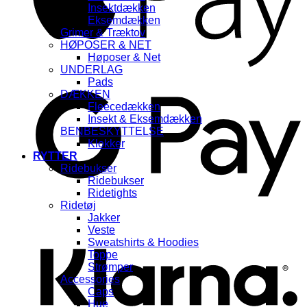
Insektdækken
Eksemdækken
Grimer & Træktov
HØPOSER & NET
Høposer & Net
UNDERLAG
G
Pads
DÆKKEN
Fleecedækken
Insekt & Eksemdækken
BENBESKYTTELSE
Klokker
RYTTER
Ridebukser
Ridebukser
Ridetights
Ridetøj
K
Jakker
Veste
Sweatshirts & Hoodies
Toppe
Strømper
Accessories
Caps
Hue