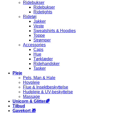
Ridebukser
Ridebukser
Ridetights
Ridetøj
Jakker
Veste
Sweatshirts & Hoodies
Toppe
Strømper
Accessories
Caps
Hue
Tørklæder
Ridehandsker
Tasker
Pleje
Pels, Man & Hale
Hovpleje
Flue & Insektbeskyttelse
Hudpleje & UV-beskyttelse
Massage
Unicorn & Glitter🌈
Tilbud
Gavekort 🎁