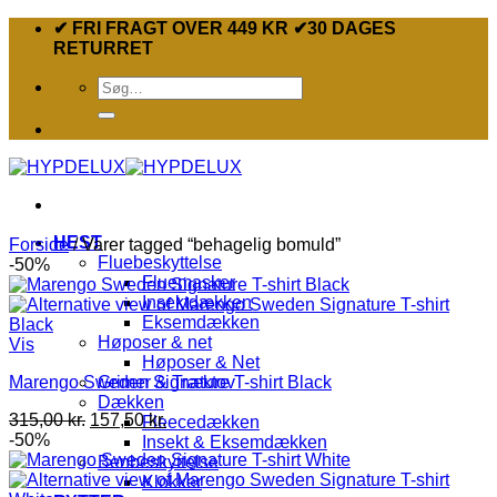
Fortsæt
✔ FRI FRAGT OVER 449 KR ✔30 DAGES
til
RETURRET
indhold
Søg
efter:
HEST
Forside
/
Varer tagged “behagelig bomuld”
Fluebeskyttelse
-50%
Fluemasker
Insektdækken
Eksemdækken
Høposer & net
Vis
Høposer & Net
Marengo Sweden Signature T-shirt Black
Grimer & Træktov
Dækken
Den
Den
315,00
kr.
157,50
kr.
Fleecedækken
oprindelige
aktuelle
-50%
Insekt & Eksemdækken
pris
pris
Benbeskyttelse
var:
er:
Klokker