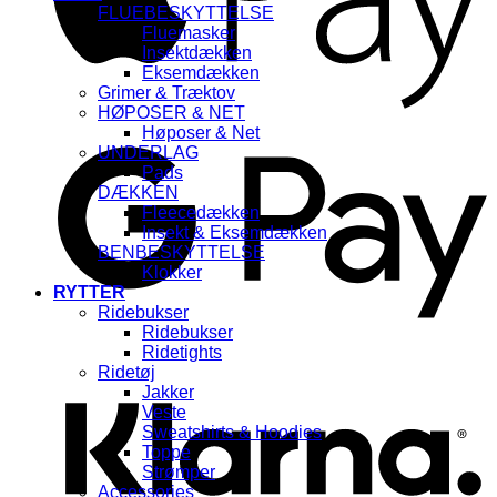
FLUEBESKYTTELSE
Fluemasker
Insektdækken
Eksemdækken
Grimer & Træktov
HØPOSER & NET
G
Høposer & Net
UNDERLAG
Pads
DÆKKEN
Fleecedækken
Insekt & Eksemdækken
BENBESKYTTELSE
Klokker
RYTTER
Ridebukser
Ridebukser
K
Ridetights
Ridetøj
Jakker
Veste
Sweatshirts & Hoodies
Toppe
Strømper
Accessories