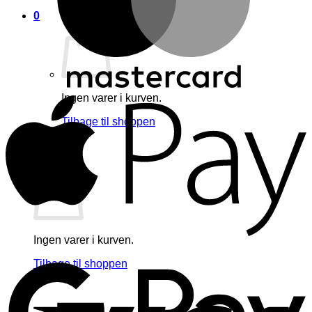
0
A
Ingen varer i kurven.
Tilbage til shoppen
0
Kurv
Ingen varer i kurven.
G
Tilbage til shoppen
V