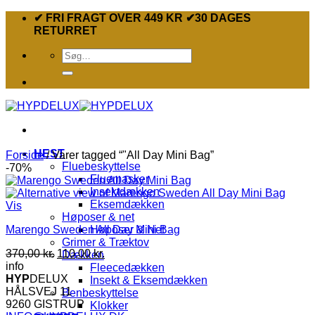
Fortsæt
✔ FRI FRAGT OVER 449 KR ✔30 DAGES
til
RETURRET
indhold
Søg
efter:
HEST
Forside
/
Varer tagged “"All Day Mini Bag”
Fluebeskyttelse
-70%
Fluemasker
Insektdækken
Eksemdækken
Vis
Høposer & net
Marengo Sweden All Day Mini Bag
Høposer & Net
Grimer & Træktov
Den
Den
370,00
kr.
110,00
kr.
Dækken
oprindelige
aktuelle
info
Fleecedækken
pris
pris
HYP
DELUX
Insekt & Eksemdækken
var:
er:
HÅLSVEJ 11
Benbeskyttelse
370,00 kr..
110,00 kr..
9260 GISTRUP
Klokker