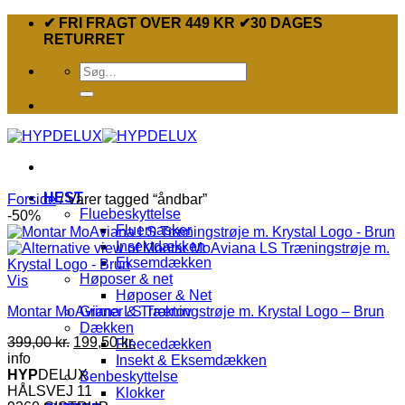
Fortsæt
✔ FRI FRAGT OVER 449 KR ✔30 DAGES
til
RETURRET
indhold
Søg
efter:
HEST
Forside
/
Varer tagged “åndbar”
Fluebeskyttelse
-50%
Fluemasker
Insektdækken
Eksemdækken
Høposer & net
Vis
Høposer & Net
Montar MoAviana LS Træningstrøje m. Krystal Logo – Brun
Grimer & Træktov
Dækken
Den
Den
399,00
kr.
199,50
kr.
Fleecedækken
oprindelige
aktuelle
info
Insekt & Eksemdækken
pris
pris
HYP
DELUX
Benbeskyttelse
var:
er:
HÅLSVEJ 11
Klokker