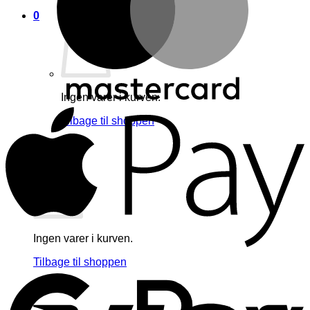
0
Ingen varer i kurven.
A
Tilbage til shoppen
0
Kurv
Ingen varer i kurven.
G
Tilbage til shoppen
V