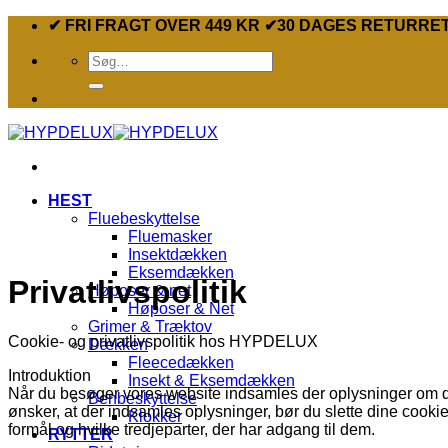
Fortsæt
✔ FRI FRAGT OVER 449 KR ✔30 DAGES RETURRE
til
Søg
indhold
efter:
HEST
Fluebeskyttelse
Fluemasker
Insektdækken
Eksemdækken
Privatlivspolitik
Høposer & net
Høposer & Net
Grimer & Træktov
Cookie- og privatlivspolitik hos HYPDELUX
Dækken
Fleecedækken
Introduktion
Insekt & Eksemdækken
Når du besøger vores website indsamles der oplysninger om dig,
Benbeskyttelse
ønsker, at der indsamles oplysninger, bør du slette dine cooki
Klokker
formål og hvilke tredjeparter, der har adgang til dem.
RYTTER