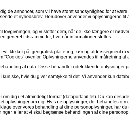
dig de annoncer, som vil have størst sandsynlighed for at være re
emsende et nyhedsbrev. Herudover anvender vi oplysningerne til 
d til lovgivningen, og vi sletter dem, når de ikke længere er nø
en generel tidsramme for, hvornår informationer slettes.
vt. klikker på, geografisk placering, køn og alderssegment m.v. 
et om “Cookies” ovenfor. Oplysningerne anvendes til målretning af
g behandling af data. Disse behandler udelukkende oplysninger 
 kun ske, hvis du giver samtykke til det. Vi anvender kun databe
ler om dig i et almindeligt format (dataportabilitet). Du kan desu
t oplysninger om dig. Hvis de oplysninger, der behandles om dig, er
lage over vores behandling af dine personoplysninger, har du og
ninger, eller at vi skal begrænse behandlingen af dine persono