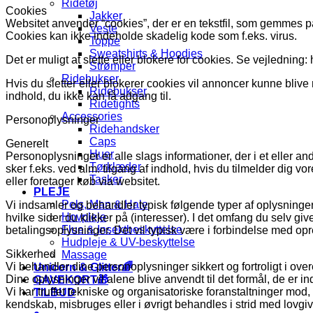
Ridetøj
Cookies
Jakker
Websitet anvender “cookies”, der er en tekstfil, som gemmes på
Veste
Cookies kan ikke indeholde skadelig kode som f.eks. virus.
Toppe
Sweatshirts & Hoodies
Det er muligt at slette eller blokere for cookies. Se vejledning
Strømper
Ridebukser
Hvis du sletter eller blokerer cookies vil annoncer kunne blive
Ridebukser
indhold, du ikke kan få adgang til.
Ridetights
Accessories
Personoplysninger
Ridehandsker
Caps
Generelt
Huer
Personoplysninger er alle slags informationer, der i et eller 
Tørklæder
sker f.eks. ved alm. tilgang af indhold, hvis du tilmelder dig v
Tasker
eller foretager køb via websitet.
PLEJE
Pels, Man & Hale
Vi indsamler og behandler typisk følgende typer af oplysninger:
Hovpleje
hvilke sider du klikker på (interesser). I det omfang du selv g
Flue & Insektbeskyttelse
betalingsoplysninger. Det vil typisk være i forbindelse med opre
Hudpleje & UV-beskyttelse
Sikkerhed
Massage
Vi behandler dine personoplysninger sikkert og fortroligt i 
Unicorn & Glitter🌈
Dine oplysninger vil alene blive anvendt til det formål, de er inds
GAVEKORT🎁
Vi har truffet tekniske og organisatoriske foranstaltninger mod, 
TILBUD
kendskab, misbruges eller i øvrigt behandles i strid med lovgi