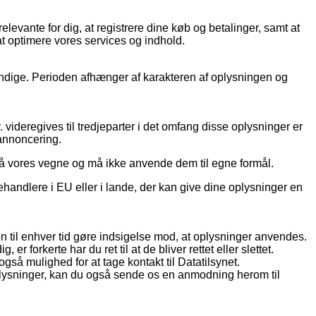
levante for dig, at registrere dine køb og betalinger, samt at
at optimere vores services og indhold.
dvendige. Perioden afhænger af karakteren af oplysningen og
videregives til tredjeparter i det omfang disse oplysninger er
 annoncering.
på vores vegne og må ikke anvende dem til egne formål.
handlere i EU eller i lande, der kan give dine oplysninger en
den til enhver tid gøre indsigelse mod, at oplysninger anvendes.
 forkerte har du ret til at de bliver rettet eller slettet.
så mulighed for at tage kontakt til Datatilsynet.
plysninger, kan du også sende os en anmodning herom til
V