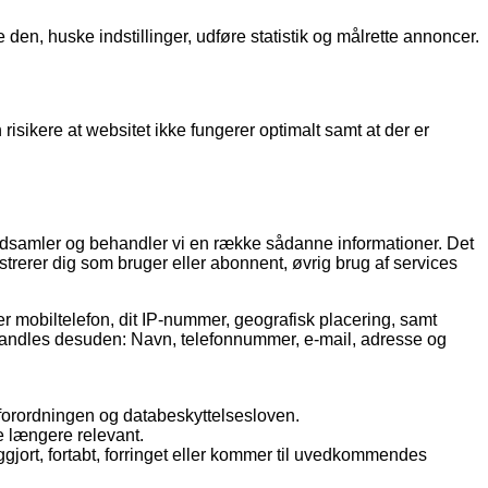
en, huske indstillinger, udføre statistik og målrette annoncer.
isikere at websitet ikke fungerer optimalt samt at der er
 indsamler og behandler vi en række sådanne informationer. Det
istrerer dig som bruger eller abonnent, øvrig brug af services
er mobiltelefon, dit IP-nummer, geografisk placering, samt
 behandles desuden: Navn, telefonnummer, e-mail, adresse og
forordningen og databeskyttelsesloven.
kke længere relevant.
liggjort, fortabt, forringet eller kommer til uvedkommendes