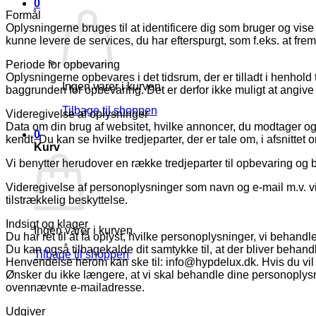
0
Formål
Oplysningerne bruges til at identificere dig som bruger og vise 
kunne levere de services, du har efterspurgt, som f.eks. at fr
Periode for opbevaring
Oplysningerne opbevares i det tidsrum, der er tilladt i henhol
Ingen varer i kurven.
baggrunden for opbevaring. Det er derfor ikke muligt at angive 
Tilbage til shoppen
Videregivelse af oplysninger
Data om din brug af websitet, hvilke annoncer, du modtager og e
0
kendt. Du kan se hvilke tredjeparter, der er tale om, i afsnitt
Kurv
Vi benytter herudover en række tredjeparter til opbevaring o
Videregivelse af personoplysninger som navn og e-mail m.v. vil
tilstrækkelig beskyttelse.
Indsigt og klager
Ingen varer i kurven.
Du har ret til at få oplyst, hvilke personoplysninger, vi behand
Du kan også tilbagekalde dit samtykke til, at der bliver behandle
Tilbage til shoppen
Henvendelse herom kan ske til: info@hypdelux.dk. Hvis du vil k
Ønsker du ikke længere, at vi skal behandle dine personoplys
ovennævnte e-mailadresse.
Udgiver