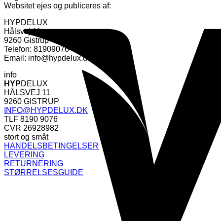
Websitet ejes og publiceres af:
HYPDELUX
Hålsvej 11
9260 Gistrup
Telefon: 81909076
Email: info@hypdelux.dk
info
HYP
DELUX
HÅLSVEJ 11
9260 GISTRUP
INFO@HYPDELUX.DK
TLF 8190 9076
CVR 26928982
stort og småt
HANDELSBETINGELSER
LEVERING
RETURNERING
STØRRELSESGUIDE