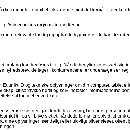
 din computer, mobil el. tilsvarende med det formål at genkende d
: http://minecookies.org/cookiehandtering
 mindre relevante for dig og optræde hyppigere. Du kan desuden r
andet omfang kan henføres til dig. Når du benytter vores website
ores nyhedsbrev, deltager i konkurrencer eller undersøgelser, reg
 Et unikt ID og tekniske oplysninger om din computer, tablet ell
iver eksplicit samtykke hertil og selv indtaster informationerne
ttelse af login eller ved køb.
overensstemmelse med gældende lovgivning, herunder persondata
amlet til, og vil blive slettet, når dette formål er opfyldt eller i
at dine oplysninger hændeligt eller ulovligt bliver slettet, offent
vningen.