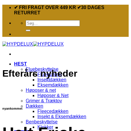
Fortsæt
✔ FRI FRAGT OVER 449 KR ✔30 DAGES
til
RETURRET
indhold
Søg
efter:
HEST
Fluebeskyttelse
Efterårs nyheder
Fluemasker
Insektdækken
Eksemdækken
Høposer & net
Høposer & Net
Grimer & Træktov
Dækken
nyankommet
Fleecedækken
Insekt & Eksemdækken
Benbeskyttelse
Klokker