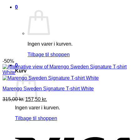
0
Ingen varer i kurven.
Tilbage til shoppen
-50%
0
Kurv
Marengo Sweden Signature T-shirt White
Den
Den
315,00
kr.
157,50
kr.
oprindelige
aktuelle
Ingen varer i kurven.
pris
pris
var:
er:
Tilbage til shoppen
315,00 kr..
157,50 kr..
V