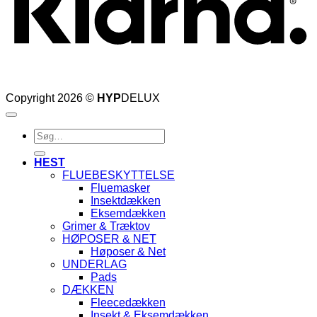
Copyright 2026 ©
HYP
DELUX
Søg
efter:
HEST
FLUEBESKYTTELSE
Fluemasker
Insektdækken
Eksemdækken
Grimer & Træktov
HØPOSER & NET
Høposer & Net
UNDERLAG
Pads
DÆKKEN
Fleecedækken
Insekt & Eksemdækken