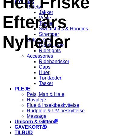
Helt Friske
RYTTER
Ridetøj
Jakker
Efterårs
Veste
Toppe
Sweatshirts & Hoodies
Strømper
Nyheder
Ridebukser
Ridebukser
Ridetights
Accessories
Ridehandsker
Caps
Huer
Tørklæder
Tasker
PLEJE
Pels, Man & Hale
Hovpleje
Flue & Insektbeskyttelse
Hudpleje & UV-beskyttelse
Massage
Unicorn & Glitter🌈
GAVEKORT🎁
TILBUD