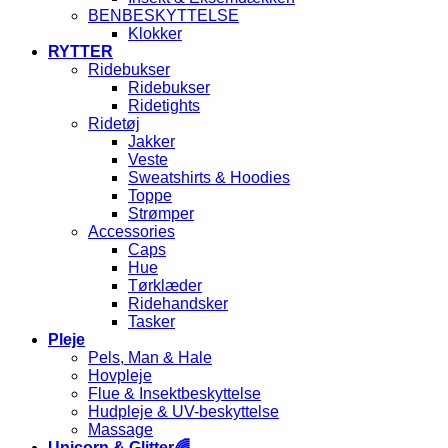
BENBESKYTTELSE
Klokker
RYTTER
Ridebukser
Ridebukser
Ridetights
Ridetøj
Jakker
Veste
Sweatshirts & Hoodies
Toppe
Strømper
Accessories
Caps
Hue
Tørklæder
Ridehandsker
Tasker
Pleje
Pels, Man & Hale
Hovpleje
Flue & Insektbeskyttelse
Hudpleje & UV-beskyttelse
Massage
Unicorn & Glitter🌈