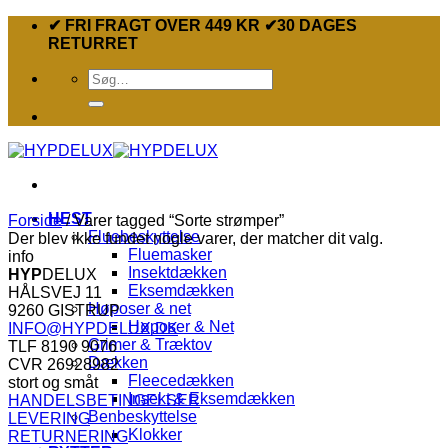
Fortsæt
✔ FRI FRAGT OVER 449 KR ✔30 DAGES
til
RETURRET
indhold
Søg
efter:
HEST
Forside
/
Varer tagged “Sorte strømper”
Fluebeskyttelse
Der blev ikke fundet nogle varer, der matcher dit valg.
Fluemasker
info
Insektdækken
HYP
DELUX
Eksemdækken
HÅLSVEJ 11
Høposer & net
9260 GISTRUP
Høposer & Net
INFO@HYPDELUX.DK
Grimer & Træktov
TLF 8190 9076
Dækken
CVR 26928982
Fleecedækken
stort og småt
Insekt & Eksemdækken
HANDELSBETINGELSER
Benbeskyttelse
LEVERING
Klokker
RETURNERING