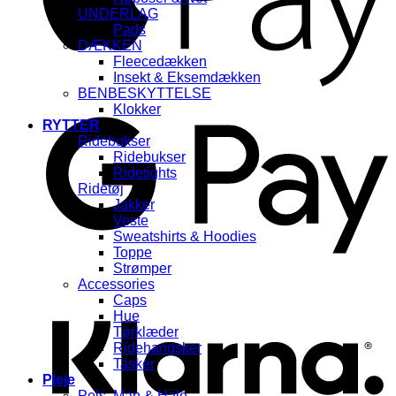
UNDERLAG
Pads
DÆKKEN
Fleecedækken
Insekt & Eksemdækken
BENBESKYTTELSE
G
Klokker
RYTTER
Ridebukser
Ridebukser
Ridetights
Ridetøj
Jakker
Veste
Sweatshirts & Hoodies
Toppe
Strømper
K
Accessories
Caps
Hue
Tørklæder
Ridehandsker
Tasker
Pleje
Pels, Man & Hale